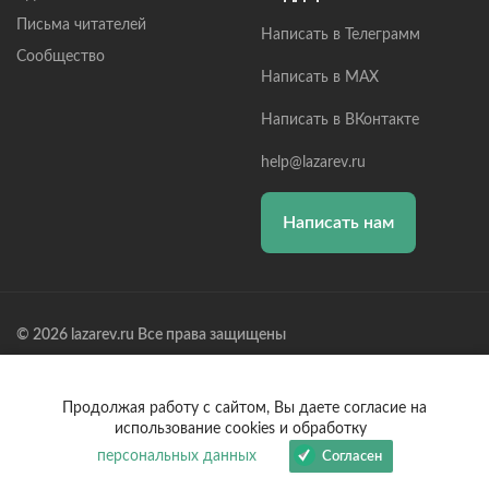
Письма читателей
Написать в Телеграмм
Сообщество
Написать в MAX
Написать в ВКонтакте
help@lazarev.ru
Написать нам
© 2026 lazarev.ru Все права защищены
Лазарев Сергей Николаевич (ИП) ИНН: 782570100635, ОГРНИП:
314784729300600, Р/С: 40802810102570002043,
Банк: ОАО "АЛЬФА-БАНК" БИК: 044525593, К/С:
Продолжая работу с сайтом, Вы даете согласие на
30101810200000000593
использование cookies и обработку
персональных данных
Согласен