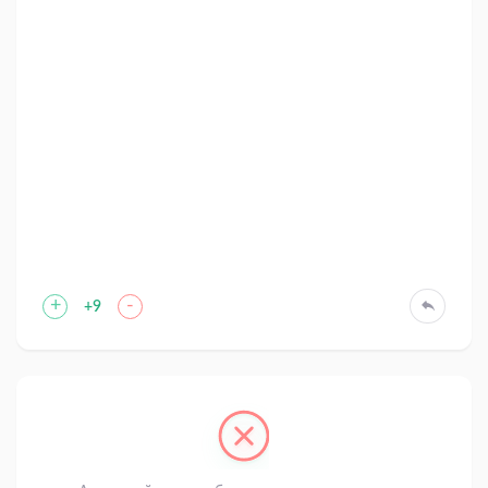
+
-
+9