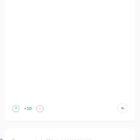
+
-
+10