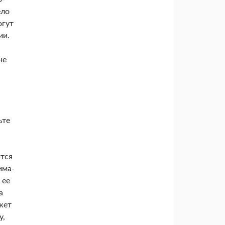
ело
огут
ии.
не
­те
,
ится
има­
 ее
а
жет
у,