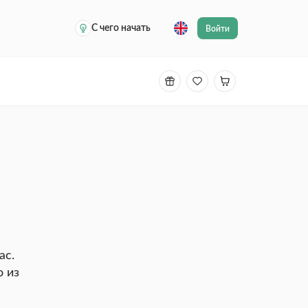
С чего начать
Войти
ас.
о из