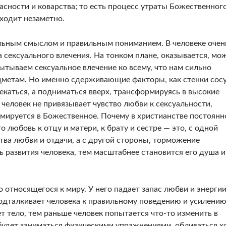
сно­сти и коварства; то есть процесс утраты Божествен­ног
ходит незаметно.
льным смыслом и правильным пониманием. В человеке очен
 сек­суального влечения. На тонком плане, оказывается, мо
­тываем сексуальное влечение ко всему, что нам сильно
ме­там. Но именно сдерживающие факторы, как стен­ки сосу
е­каться, а подниматься вверх, трансформируясь в высокие
 человек не привязывает чувство любви к сексуаль­ности,
миру­ется в Божественное. Почему в христианстве посто­янн
 лю­бовь к отцу и матери, к брату и сестре — это, с одной
тва любви и отдачи, а с другой стороны, торможение
ь развития человека, тем масштабнее становится его душа и
 относя­щегося к миру. У него падает запас любви и энер­гии
одтал­кивает человека к правильному поведению и усиле­ни
ет тело, тем раньше человек попытается что-то изменить в
будет зани­маться физическими упражнениями, обливаться х