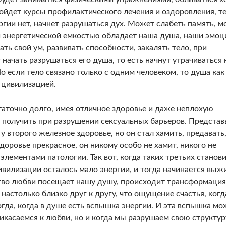
ойдет курсы профилактического лечения и оздоровления, т
гии нет, начнет разрушаться дух. Может слабеть память, м
й энер­гетической емкостью обладает наша душа, наши эмоц
ть свой ум, развивать способности, закалять тело, при
ачать раз­рушаться его душа, то есть начнут утрачиваться 
Но если тело связано только с одним человеком, то душа как
 цивилиза­цией.
аточно долго, имея отличное здоровье и даже неплохую
 получить при разрушении сексуальных барьеров. Представь
у второго железное здоровье, но он стал хамить, предавать
здоровье прекрасное, он никому особо не хамит, никого не
 элементами патологии. Так вот, когда таких третьих станов
цивилизации осталось мало энергии, и тогда начинается выж
вство любви посещает нашу душу, происходит трансформация
настоль­ко близко друг к другу, что ощущение счастья, ко­гд
огда, когда в душе есть вспышка энергии. И эта вспышка мо
ика­саемся к любви, но и когда мы разрушаем свою структур