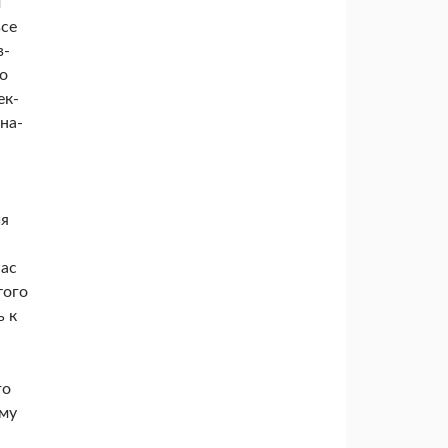
м
все
в­
то
ек­
на­
ия
нас
того
ь к
го
ему