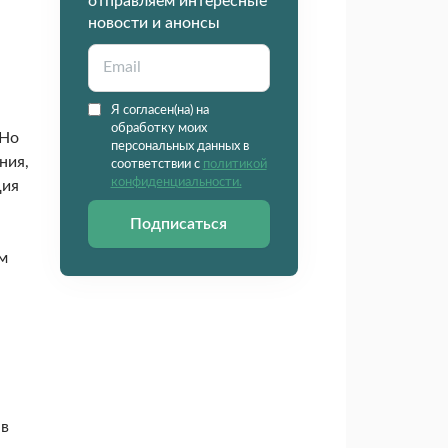
отправляем интересные
новости и анонсы
Я согласен(на) на
обработку моих
 Но
персональных данных в
ния,
соответствии с
политикой
конфиденциальности.
ция
Подписаться
м
 в