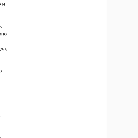
о и
ь
жно
да,
о
.
ю
о­