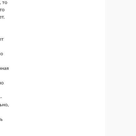
, то
то
ет.
ет
го
­ная
но
­
­но,
ть