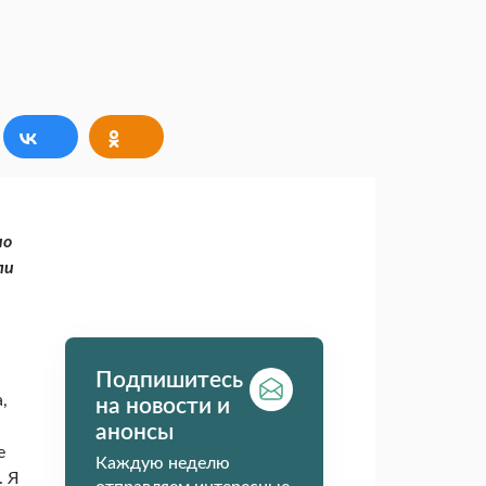
но
ли
Подпишитесь
,
на новости и
анонсы
е
Каждую неделю
. Я