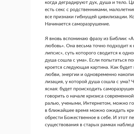
когда деградируют дух, душа и тело. Ц
есть секс с родственниками, мало­летн
все признаки гибнущей цивили­зации. К
Начинается саморазру­шение.
Я вновь вспоминаю фразу из Библии: «А
любовь». Она весьма точно подходит 
липсис», суть которого сводится к одно
душа сошла с ума». Если попытаться пон
кроется следующая картина. Как будет 
любви, энергии и одновременно накопи
лизация, у которой душа сошла с ума? 
ясная: будет происходить саморазрушен
говорить о начале кризиса современной
ралью, учеными, Интернетом, можно гов
в ближайшее время можно ожидать криз
обрести Божественное в себе. И этот 
существования в старых рамках наблюд