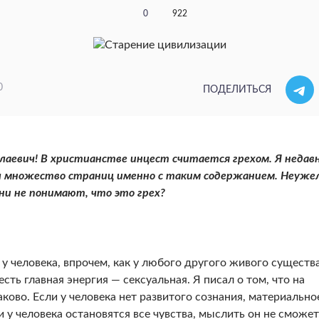
0
922
0
ПОДЕЛИТЬСЯ
лаевич!
В христианстве инцест считается грехом. Я недав
л множество страниц именно с таким содер­жанием. Неуже
ни не понимают, что это грех?
у че­ловека, впрочем, как у любого другого живого существа
ть главная энергия — сексуальная. Я писал о том, что на
ково. Если у человека нет развитого сознания, материаль­но
 у чело­века остановятся все чувства, мыслить он не смо­жет