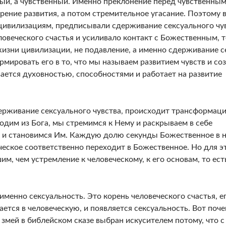
ый, а чув­ственный. Именно преклонение перед чувственны
ение разви­тия, а потом стремительное угасание. Поэтому 
ивилизаци­ям, предписывали сдерживание сексуального чу
ловеческого счастья и усиливало контакт с Божественным, 
зни циви­лизации, не подавление, а именно сдерживание с
рмировать его в то, что мы называем развитием чувств и соз
вается ду­ховностью, способностями и работает на развитие
ерживание сексуального чувства, происходит трансформац
одим из Бога, мы стремимся к Нему и раскрываем в себе
 и становим­ся Им. Каждую долю секунды Божественное в 
ческое соот­ветственно переходит в Божественное. Но для э
м, чем устремление к человеческому, к его основам, то ест
менно сексуальность. Это корень человеческого счастья, е
тся в человеческую, и появляется сексуальность. Вот по­ч
 змей в библейском сказе выбран искусителем потому, что с