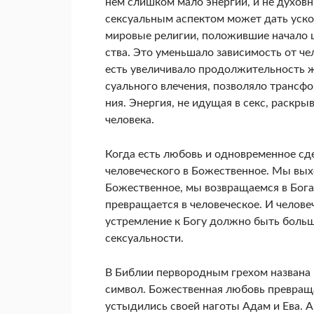
нем слишком мало энергии, и не духовн
сексуальным аспектом может дать ускор
мировые религии, положившие начало ц
ства. Это уменьшало зависимость от че
есть увеличивало продолжительность жи
суального влечения, позволяло трансфо
ния. Энергия, не идущая в секс, раскры
человека.
Когда есть любовь и одновременное сд
человеческого в Божественное. Мы вых
Божественное, мы возвращаемся в Бога
превращается в человеческое. И челове
устремление к Богу должно быть больши
сексуальности.
В Библии первородным грехом названа и
символ. Божественная любовь превращае
устыдились своей наготы Адам и Ева. А