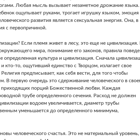
йога­ми. Любая мысль вызывает незаметное дрожание языка.
ебе­нок ощупывает руками, трогает игрушку языком, эмоция
о­веческого развития является сексуальная энергия. Она, в
ия с первопричиной.
изации? Если племя живет в лесу, это еще не цивилизация.
окружа­ющего мира, понимание его законов, правила пове­де
же определенная культура и цивилизация. Сначала ци­вилиза
и кто-то, ощутивший единство с Творцом, излагает свое
 Рели­гия предписывает, как себя вести, для того чтобы
м. В первую очередь это сдерживание человеческого в свое
да приходящих порций Божественной любви. Каждая
оводной трубе опреде­ленного сечения. Расход не должен
цивилизации водоем увели­чивается, диаметр трубы
твенным уменьшается до опреде­ленного минимума,
овы че­ловеческого счастья. Это не материальный уровень,