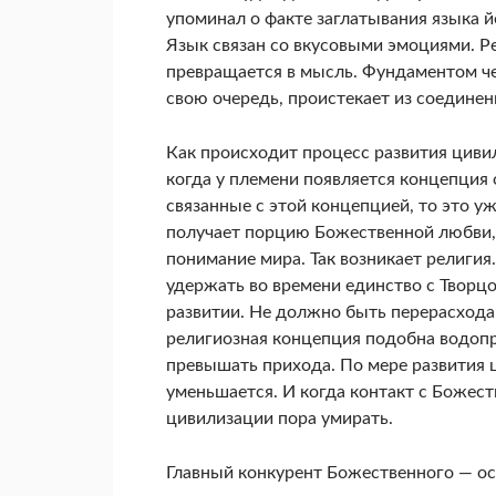
упоминал о факте заглатывания языка 
Язык связан со вкусовыми эмоциями. Р
превращается в мысль. Фундаментом чел
свою очередь, проистекает из соединен
Как происходит процесс развития цивил
когда у племени появляется концепция 
связанные с этой концепцией, то это у
получает порцию Божественной любви, 
понимание мира. Так возникает религия.
удержать во времени единство с Творцо
раз­витии. Не должно быть перерасхо
религиозная концепция подобна водопр
превышать при­хода. По мере развития 
уменьшается. И когда контакт с Божес
цивилизации пора умирать.
Главный конкурент Божественного — осн