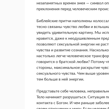
незапамятных времен змея — символ опа
преклонения перед человеческим проис
Библейские притчи наполнены колосса
тесно связаны чувство любви и вспышка
увидеть удивительную картину. Мы испы
нравится, даже к неодушевленным пред
позволяют сексуальной энергии не раст
чувства и развитие сознания. Насколько
настолько легче человеческое трансфор
говорится о братской любви? Потому что
стороны, максимальное раскрытие чувс
сексуального чувства. Чем выше уровен
тем больше в ней энергии.
Представьте себе человека, неправильно
Тело начинает разрушаться. Ситуация п
контакта с Богом. И чем раньше заболе
своем отношении к миру. Если человек 