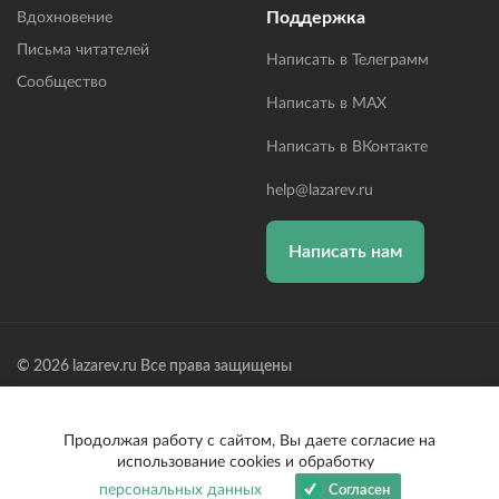
Поддержка
Вдохновение
Письма читателей
Написать в Телеграмм
Сообщество
Написать в MAX
Написать в ВКонтакте
help@lazarev.ru
Написать нам
© 2026 lazarev.ru Все права защищены
Лазарев Сергей Николаевич (ИП) ИНН: 782570100635, ОГРНИП:
314784729300600, Р/С: 40802810102570002043,
Банк: ОАО "АЛЬФА-БАНК" БИК: 044525593, К/С:
Продолжая работу с сайтом, Вы даете согласие на
30101810200000000593
использование cookies и обработку
персональных данных
Согласен