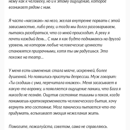
нему как к человеку, но и к этому ощущению, которое
возникает рядом с ним.
Я часто «наезжаю» на него, желая внутренне порвать с этой
зависимостью, либо реву, и тогда мы долго разговариваем,
пытаясь разобраться, что со мной происходит. А реву я
почти каждый день… С ним я как будто поднимаюсь на другой
уровень, на котором любые человеческие ценности
становятся призрачными, хотя ты им радуешься. Это
похоже на театр…
У меня есть изменения: стала мягче, искренней, более
душевной. Но появились приступы депрессии. Муж говорит:
«Ты сходишь с ума, перечитала книжек». Меня засасывает в
какую-то воронку, и появляется ощущение паники, что Бога я
никогда не позна́ю. Ощутив состояние тишины и покоя, когда
понимаешь кратковременность человеческого бытия, хочу
вернуть это состояние. Мозг панически пытается что-то
придумать, вспыхивает эмоция нежелания жить.
Помогите, пожалуйста, советом, сама не справляюсь.