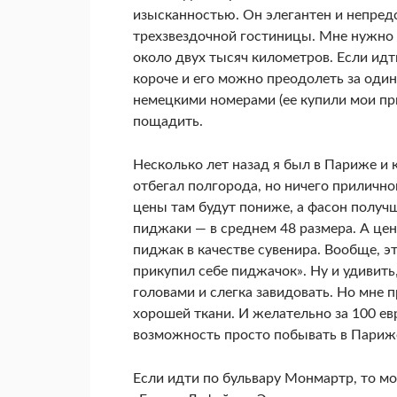
изысканностью. Он элегантен и непред
трехзвездочной гостиницы. Мне нужно 
около двух тысяч километров. Если ид
короче и его можно преодолеть за один
немецкими номерами (ее купили мои при
пощадить.
Несколько лет назад я был в Париже и к
отбегал полгорода, но ничего приличног
цены там будут пониже, а фасон получ­ш
пиджаки — в среднем 48 размера. А цен
пиджак в качестве сувенира. Вооб­ще, э
прикупил себе пиджачок». Ну и удивить
головами и слегка завидо­вать. Но мне 
хорошей ткани. И желательно за 100 ев
возможность просто побывать в Париж
Если идти по бульвару Монмартр, то м