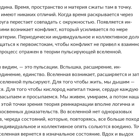
дина. Время, пространство и материя сжаты там в точ­ку.
имеют никаких отличий. Когда время раскрывается че­рез
руга пе­рестает совпадать с окружностью. Появляется ин­
ими воз­никает конфликт, который усиливается по мере
материи. Периодически индивидуальное и коллективное до
щаться к первоистокам, чтобы конфликт не при­вел к взаимн
 процесс отражен в теории пульсирующей вселенной.
ы ви­дим, — это пульсации. Вспышка, расширение, ин­
динение, единство. Вселенная возникает, расширяется и за­
 вселен­ной пульсируют. Для того чтобы жить, мы ды­шим —
ся. Для того чтобы кислород напитал ткани, сердце каждую
засыпаем и просыпаемся. Мы живем, умираем, а потом наш
С этой точки зрения теория реинкарнации вполне логична и
освенных доказательств. Во вселенной нет одно­разовых
, череда состояний, которые, повторяясь, все боль­ше похо
индивидуальное и коллективное опять сольются воедино. То
селенная вернется в изначальное состояние. Вдох и выдох