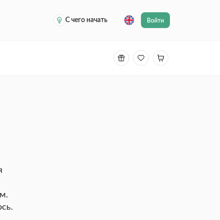
С чего начать
Войти
я
м.
сь.