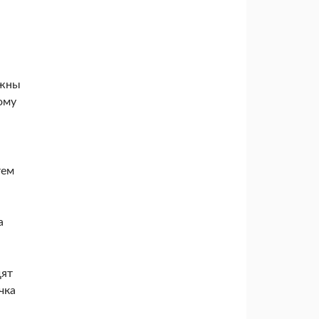
лжны
ому
тем
а
дят
чка