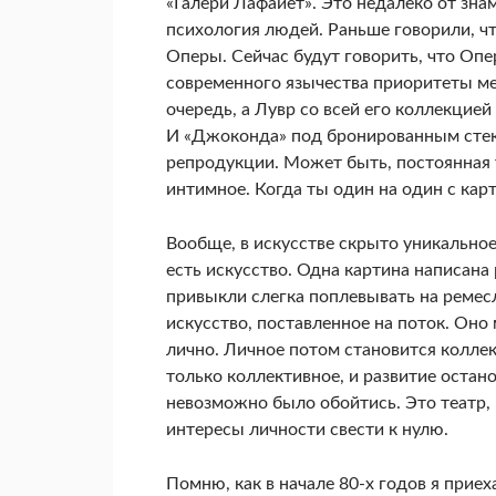
«Галери Лафайет». Это недалеко от зна
психология людей. Раньше говори­ли, ч
Оперы. Сейчас будут говорить, что Опер
современного язычества приорите­ты м
очередь, а Лувр со всей его коллекцией
И «Джоконда» под брони­рованным стек
репродукции. Может быть, по­стоянная 
интимное. Когда ты один на один с карт
Вообще, в искусстве скрыто уникальное 
есть искусство. Одна картина написана
привыкли слегка поплевывать на ре­мес
искусство, поставленное на поток. Оно 
лично. Личное потом становится колле
только коллективное, и развитие остан
невозможно было обойтись. Это те­атр, 
интересы личности свести к нулю.
Помню, как в начале 80-х годов я приех