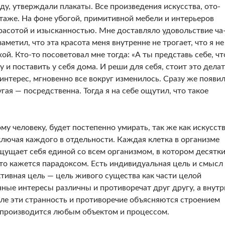
, утвер­ждали плакаты. Все произведения искусства, ото­
таже. На фоне убогой, примитивной мебели и интерьеров
асотой и изысканностью. Мне доставляло удовольствие ча
аметил, что эта красота меня внутренне не трогает, что я не
й. Кто-то посоветовал мне тогда: «А ты представь себе, чт
у и поставить у себя дома. И реши для себя, стоит это дела
интерес, мгновенно все вокруг измени­лось. Сразу же появи
ая — посредственна. Тогда я на себе ощутил, что такое
у че­ловеку, будет постепенно умирать, так же как искусств
ключая каждого в отдельности. Каждая клетка в организме
ущает себя единой со всем организмом, в ко­тором десятк
то кажется парадоксом. Есть индивиду­альная цель и смысл
ктивная цель — цель живого существа как части целой
ные интересы различны и противоречат друг другу, а внутр
ле эти странность и противоречие объясняются строением
спроизводится любым объектом и процессом.