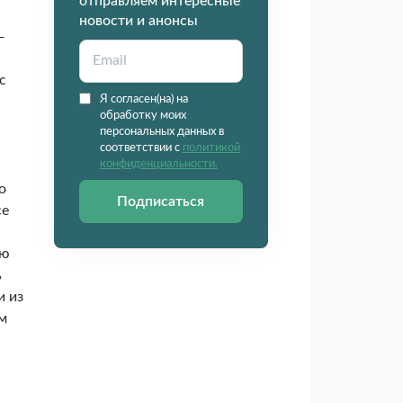
отправляем интересные
новости и анонсы
—
с
Я согласен(на) на
обработку моих
персональных данных в
соответствии с
политикой
конфиденциальности.
о
Подписаться
се
аю
ь
и из
ем