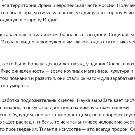
шняя территория Ирана и европейская часть России. Получе
о на более прагматическую ветвь, уходящую в сторону Егип
уходящую в сторону Индии.
став­ленная социализмом, боролась с западной. Социа­лизм
. Это уже видно невооруженным глазом, одна статисти­ка че
, а это было больше десяти лет назад, у здания Оперы и воз
час оживленность — возле крупных магазинов. Куль­тура и
ом познания и развития, они стали рычагом для зара­батыв
етно умирать.
выработ­ка подсознательных целей. Наука вырабатывает сис
сознание, а искусство дает цели нашим чувствам, нашему
но с будущим, оно не только дает цели, но и про­рочествует
ждет распад и гибель, то чем талантливее чело­век искусст
го произведения. Талант в искусстве — это всегда пророк. О