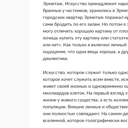
Эрмитаж. Искусство принадлежит народу
бранные у частников, хранились в Эрми
городских квартир Эрмитаж поражал кр
сами бродить по его залам. Но потом я з
могу отличить хорошую картину от плохо
хочешь купить эту картину или статуэт­к
или нет». Как только я включил личный 
ощущение, что одна вещь хороша, а друг
диалектика.
Искусство, которое служит только одном
которое хочет служить всем вместе, ис
живет своей жизнью и одновременно ощ
миллиардов клеток. На первый взгляд э
жизни у живого существа, а есть колле
популяции. Внешне личные и об­ществен
они полностью совпадают. На самом де
вселенной, которое голографически во