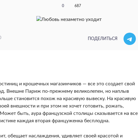
0
687
0
ПОДЕЛИТЬСЯ
остиниц и крошечных магазинчиков — все это создает свой
од. Внешне Париж по-прежнему великолепен, но на­плыв
больше становится похож на красивую вывеску. На кра­сивую
воей внешности и при этом не хочет готовить, рожать,
 Может быть, аура французской столицы сказывается на вс
тисти­ке каждая вторая француженка бесплодна.
т, обе­щает наслаждения, удивляет своей красотой и