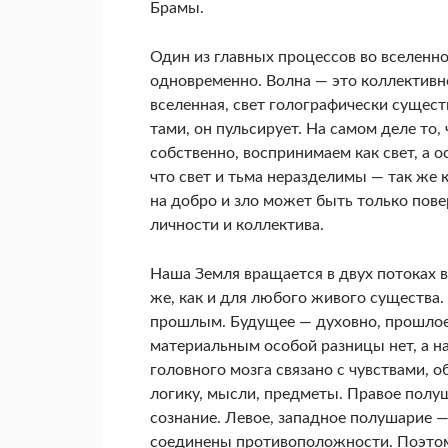
Брамы.
Один из главных процессов во вселенной
одновременно. Волна — это коллективно
вселенная, свет голографически сущест
тами, он пульсирует. На самом деле то, 
собственно, воспринимаем как свет, а о
что свет и тьма неразделимы — так же к
на добро и зло может быть только по­в
личности и коллектива.
Наша Земля вращается в двух потоках вр
же, как и для любого живого существа. 
прошлым. Будущее — духовно, прошлое
материальным особой разницы нет, а н
головного мозга связано с чувствами, о
логику, мысли, предметы. Правое полу
сознание. Левое, западное полуша­рие —
соединены противоположно­сти. Поэтому