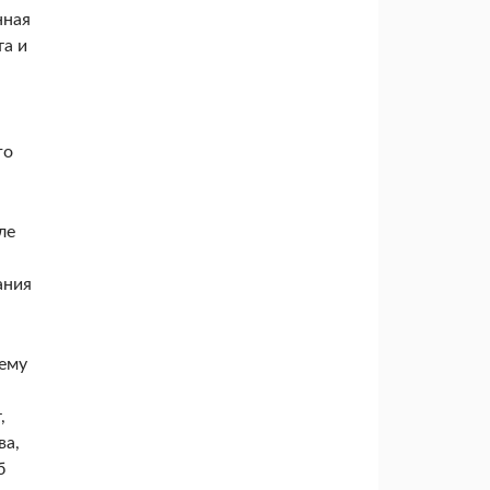
нная
та и
го
ле
ания
тему
,
ва,
б