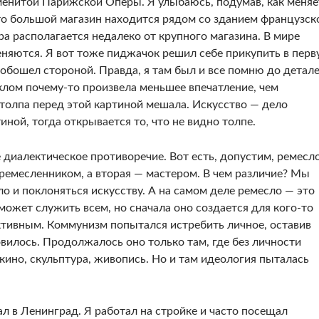
ме­нитой Парижской Оперы. Я улыбаюсь, подумав, как меняе
то большой магазин находится рядом со зда­нием французск
а располагается недалеко от крупного ма­газина. В мире
еняются. Я вот тоже пиджачок решил себе прикупить в пер
 обошел стороной. Правда, я там был и все помню до детале
лом почему-то произвела меньшее впечатление, чем
толпа перед этой картиной мешала. Ис­кусство — дело
иной, тогда открывается то, что не видно толпе.
диа­лектическое противоречие. Вот есть, допустим, ре­месло
 ремесленником, а вторая — мастером. В чем раз­личие? Мы
ло и поклоняться искусству. А на самом деле ремесло — это
может служить всем, но сначала оно создает­ся для кого-то
ктивным. Коммунизм попытался истребить личное, оставив
овилось. Продолжалось оно только там, где без личности
кино, скульптура, живопись. Но и там идео­логия пыталась
ал в Ле­нинград. Я работал на стройке и часто посещал