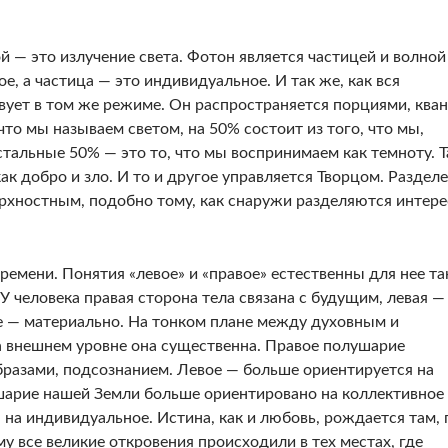
 — это излучение света. Фотон является частицей и вол­ной
е, а частица — это индивидуальное. И так же, как вся
вует в том же режиме. Он распространяется порциями, кван
что мы на­зываем светом, на 50% состоит из того, что мы,
стальные 50% — это то, что мы воспринимаем как темноту. Т
ак добро и зло. И то и другое управляется Творцом. Раздел
ерхностным, подобно тому, как снаружи разде­ляются интер
еме­ни. Понятия «левое» и «правое» естественны для нее та
У человека правая сторона тела связана с буду­щим, левая —
 — материально. На тонком плане между духовным и
а внешнем уровне она существенна. Правое по­лушарие
б­разами, подсознанием. Левое — больше ориенти­руется на
­шарие нашей Земли больше ориентировано на коллективное
 на индивидуальное. Истина, как и любовь, рождается там, 
 все великие откровения происходи­ли в тех местах, где