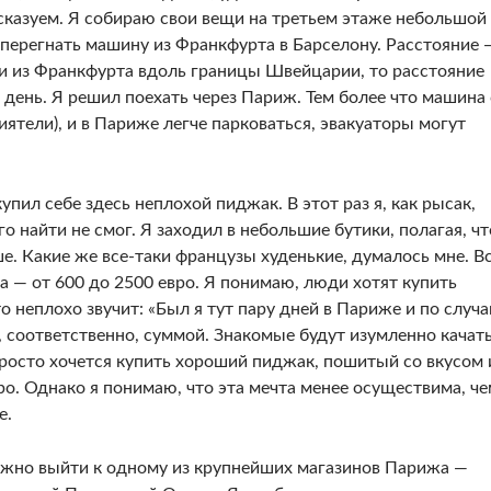
сказуем. Я собираю свои вещи на третьем этаже небольшой
перегнать машину из Франкфурта в Барселону. Расстоя­ние 
ти из Франкфурта вдоль границы Швейцарии, то расстояние
 день. Я решил поехать через Париж. Тем бо­лее что машина 
ятели), и в Париже легче парковаться, эвакуаторы могут
упил себе здесь неплохой пиджак. В этот раз я, как рысак,
о найти не смог. Я заходил в небольшие бутики, по­лагая, чт
е. Какие же все-таки французы худенькие, ду­малось мне. В
а — от 600 до 2500 евро. Я понимаю, люди хотят купить
то неплохо звучит: «Был я тут пару дней в Париже и по случ
, соответственно, суммой. Знакомые будут изумленно качат
просто хочется купить хороший пид­жак, пошитый со вкусом 
ро. Однако я понимаю, что эта мечта менее осуществима, ч
е.
ожно выйти к одному из крупнейших магазинов Пари­жа —