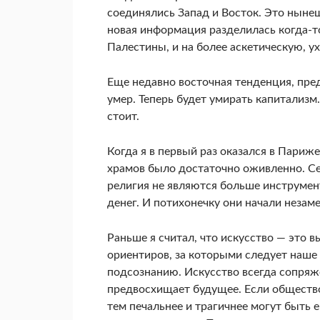
соединялись Запад и Восток. Это ныне
новая информация раз­делилась когда-т
Палестины, и на бо­лее аскетическую, 
Еще недавно восточная тенденция, пред
умер. Теперь будет умирать капитализм
стоит.
Когда я в первый раз оказался в Париже
храмов было достаточно оживленно. Сей
религия не являются больше инструмент
денег. И потихонечку они начали неза­м
Раньше я считал, что искусство — это 
ориентиров, за которыми следует наше 
подсознанию. Искусство всегда сопряже­
предвосхищает будущее. Если общест­во 
тем печальнее и трагичнее могут быть е