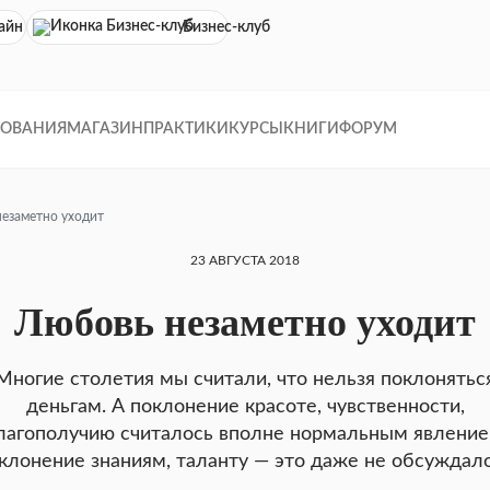
айн кинотеатр
Бизнес-клуб
ДОВАНИЯ
МАГАЗИН
ПРАКТИКИ
КУРСЫ
КНИГИ
ФОРУМ
езаметно уходит
23 АВГУСТА 2018
Любовь незаметно уходит
Многие столетия мы считали, что нельзя покло­нятьс
деньгам. А поклонение красоте, чувствен­ности,
лагополучию считалось вполне нормаль­ным явление
клонение знаниям, таланту — это даже не обсуждало