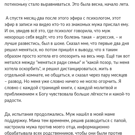
потихоньку стало выравниваться. Это была весна, начало лета.
А спустя месяц-два после этого эфира с психологом, этот
эфир в записи на видео кто-то из знакомых мужа прислал ему.
И он, увидев всё это, где психолог говорила, что муж
нехорошо себя ведёт, что это болезнь такая – агрессия, – и
лучше развестись, был в шоке. Сказал мне, что первые два дня
решил меняться, но потом пришёл к выводу, что я таким
образом просто хотела его опозорить на весь мир. Ещё так вот
метался между "меняться ради семьи" и "какой позор, ты меня
хотела оскорбить", и решил дистанцироваться, жить в
отдельной комнате, не общаться, и сказал через пару месяцев
– развод. Но меня уже словно ничего не могло огорчить. Я
словно с каждой страницей книги, с каждой молитвой и
приближением к Богу чувствовала больше лёгкости и какой-то
радости.
Да, испытания продолжались. Муж нашёл в моей маме
поддержку. Мама тем временем, решив разводиться с папой,
настроила мужа против моего отца, информационно
обрабатывала всех родственников, чтобы они были против