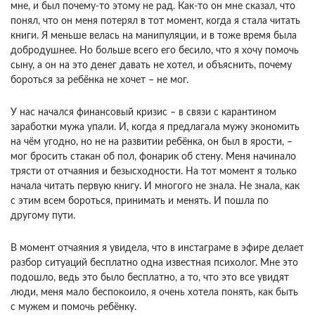
мне, и был почему-то этому не рад. Как-то он мне сказал, что
понял, что он меня потерял в тот момент, когда я стала читать
книги. Я меньше велась на манипуляции, и в тоже время была
добродушнее. Но больше всего его бесило, что я хочу помочь
сыну, а он на это денег давать не хотел, и объяснить, почему
бороться за ребёнка не хочет – не мог.
У нас начался финансовый кризис – в связи с карантином
заработки мужа упали. И, когда я предлагала мужу экономить
на чём угодно, но не на развитии ребёнка, он был в ярости, –
мог бросить стакан об пол, фонарик об стену. Меня начинало
трясти от отчаяния и безысходности. На тот момент я только
начала читать первую книгу. И многого не знала. Не знала, как
с этим всем бороться, принимать и менять. И пошла по
другому пути.
В момент отчаяния я увидела, что в инстаграме в эфире делает
разбор ситуаций бесплатно одна известная психолог. Мне это
подошло, ведь это было бесплатно, а то, что это все увидят
люди, меня мало беспокоило, я очень хотела понять, как быть
с мужем и помочь ребёнку.