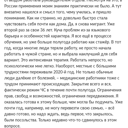
отъездом работала руководителем отдела. Несмотря на это, в
России применения моим знаниям практически не было. А тут
внезапно нашелся и смысл того, чему училась, и пришло
понимание. Как ни странно, но довольно быстро стала
чувствовать себя почти как дома. Да, я снова мигрант. Уже
второй раз за свои 36 лет. Куча проблем из-за языкового
барьера и особенностей характера. Я все ещё в процессе
обучения, но уже больше полугода работаю как стажёр. В тот
год, когда многие люди теряли работу, не просто начала
работать в чужой стране, но и выбрала наилучший для себя
вариант. Это интенсивная терапия. Работать непросто, но
психологически мне легко. Наоборот, местные с бо́льшими
трудностями переживали 2020-й год. Не только обычные
люди далёкие от болезней, – медицинские работники тоже с
трудом принимают происходящее. Закрытие всего и вся,
фактически режим ЧС в течение почти полугода. Ограничения
прав, свобод и возможностей, ограничения передвижения. Я
оказалась готова к этому больше, чем могла бы подумать. Уже
почти год, например, не могу перевезти свою семью, – всё
давно готово, но надо ждать, ведь первое, что закрылось,
были посольства. Только недавно что-то сдвинулось в этом
вопросе.