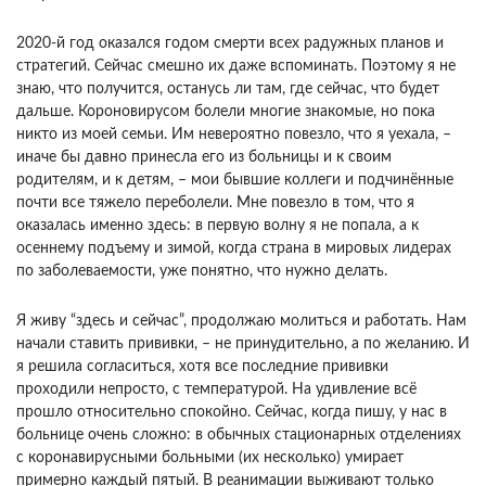
2020-й год оказался годом смерти всех радужных планов и
стратегий. Сейчас смешно их даже вспоминать. Поэтому я не
знаю, что получится, останусь ли там, где сейчас, что будет
дальше. Короновирусом болели многие знакомые, но пока
никто из моей семьи. Им невероятно повезло, что я уехала, –
иначе бы давно принесла его из больницы и к своим
родителям, и к детям, – мои бывшие коллеги и подчинённые
почти все тяжело переболели. Мне повезло в том, что я
оказалась именно здесь: в первую волну я не попала, а к
осеннему подъему и зимой, когда страна в мировых лидерах
по заболеваемости, уже понятно, что нужно делать.
Я живу “здесь и сейчас”, продолжаю молиться и работать. Нам
начали ставить прививки, – не принудительно, а по желанию. И
я решила согласиться, хотя все последние прививки
проходили непросто, с температурой. На удивление всё
прошло относительно спокойно. Сейчас, когда пишу, у нас в
больнице очень сложно: в обычных стационарных отделениях
с коронавирусными больными (их несколько) умирает
примерно каждый пятый. В реанимации выживают только