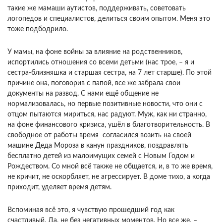
такие же мамаши аутистов, поддерживать, советовать
логопедов и специалистов, делиться своим опытом. Меня это
тоже подбодрило.
У мамы, на фоне войны за влияние на родственников,
испортились отношения со всеми детьми (нас трое, – я и
сестра-близняшка и старшая сестра, на 7 лет старше). По этой
причине она, поговорив с папой, все же забрала свои
документы на развод. С нами ещё общение не
нормализовалась, но первые позитивные новости, что они с
отцом пытаются мириться, нас радуют. Муж, как ни странно,
на фоне финансового кризиса, ушёл в благотворительность. В
свободное от работы время согласился возить на своей
машине Деда Мороза в канун праздников, поздравлять
бесплатно детей из малоимущих семей с Новым Годом и
Рождеством. Со мной всё также не общается, и, в то же время,
не кричит, не оскорбляет, не агрессирует. В доме тихо, а когда
приходит, уделяет время детям.
Вспоминая всё это, я чувствую прошедший год как
счастливый. Да, не без негативных моментов. Но все же, –