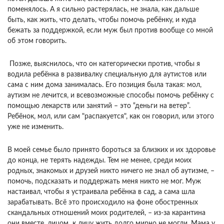
поменялось. А я сильно растерялась, не знала, как дальше
быть, как жить, что делать, чтобы помочь ребёнку, и куда
бежать за поддержкой, если муж был против вообще со мной
об этом говорить.
Позже, выяснилось, что он категорически против, чтобы я
водила ребёнка в развивалку специальную для аутистов или
сама с ним дома занималась. Его позиция была такая: мол,
аутизм не лечится, и всевозможные способы помочь ребёнку с
помощью лекарств или занятий – это “деньги на ветер”.
Ребёнок, мол, или сам "распакуется", как он говорил, или этого
уже не изменить.
В моей семье было принято бороться за близких и их здоровье
до конца, не терять надежды. Тем не менее, среди моих
родных, знакомых и друзей никто ничего не знал об аутизме, –
помочь, подсказать и поддержать меня никто не мог. Муж
настаивал, чтобы я устраивала ребёнка в сад, а сама шла
зарабатывать. Всё это происходило на фоне обостренных
скандальных отношений моих родителей, – из-за карантина
они вместе, лицом к лицу жить долго мирно не могли. Мама у