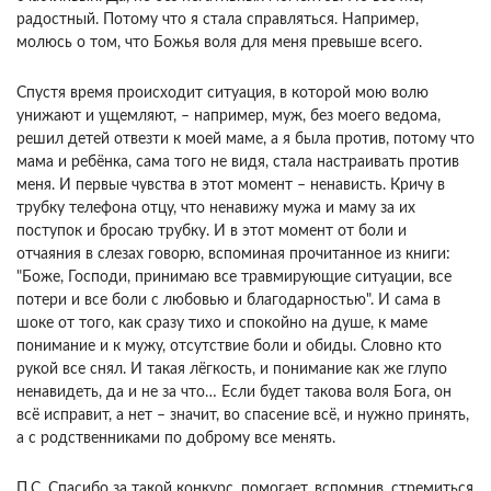
радостный. Потому что я стала справляться. Например,
молюсь о том, что Божья воля для меня превыше всего.
Спустя время происходит ситуация, в которой мою волю
унижают и ущемляют, – например, муж, без моего ведома,
решил детей отвезти к моей маме, а я была против, потому что
мама и ребёнка, сама того не видя, стала настраивать против
меня. И первые чувства в этот момент – ненависть. Кричу в
трубку телефона отцу, что ненавижу мужа и маму за их
поступок и бросаю трубку. И в этот момент от боли и
отчаяния в слезах говорю, вспоминая прочитанное из книги:
"Боже, Господи, принимаю все травмирующие ситуации, все
потери и все боли с любовью и благодарностью". И сама в
шоке от того, как сразу тихо и спокойно на душе, к маме
понимание и к мужу, отсутствие боли и обиды. Словно кто
рукой все снял. И такая лёгкость, и понимание как же глупо
ненавидеть, да и не за что… Если будет такова воля Бога, он
всё исправит, а нет – значит, во спасение всё, и нужно принять,
а с родственниками по доброму все менять.
П.С. Спасибо за такой конкурс, помогает, вспомнив, стремиться