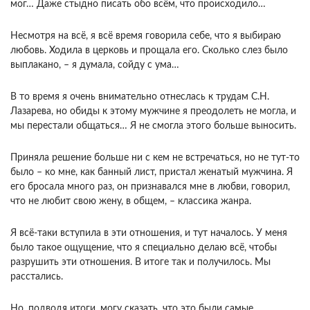
мог… Даже стыдно писать обо всём, что происходило…
Несмотря на всё, я всё время говорила себе, что я выбираю
любовь. Ходила в церковь и прощала его. Сколько слез было
выплакано, – я думала, сойду с ума…
В то время я очень внимательно отнеслась к трудам С.Н.
Лазарева, но обиды к этому мужчине я преодолеть не могла, и
мы перестали общаться… Я не смогла этого больше выносить.
Приняла решение больше ни с кем не встречаться, но не тут-то
было – ко мне, как банный лист, пристал женатый мужчина. Я
его бросала много раз, он признавался мне в любви, говорил,
что не любит свою жену, в общем, – классика жанра.
Я всё-таки вступила в эти отношения, и тут началось. У меня
было такое ощущение, что я специально делаю всё, чтобы
разрушить эти отношения. В итоге так и получилось. Мы
расстались.
Но, подводя итоги, могу сказать, что это были самые