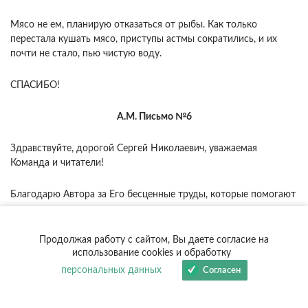
Мясо не ем, планирую отказаться от рыбы. Как только
перестала кушать мясо, приступы астмы сократились, и их
почти не стало, пью чистую воду.
СПАСИБО!
А.М. Письмо №6
Здравствуйте, дорогой Сергей Николаевич, уважаемая
Команда и читатели!
Благодарю Автора за Его бесценные труды, которые помогают
меняться к лучшему и проходить жизненные ситуации с
любовью и оптимизмом.
Продолжая работу с сайтом, Вы даете согласие на
использование cookies и обработку
Книги Сергея Николаевича читаю более двадцати лет и могу
сказать, что, во многом, эти исследования, понимание сути
персональных данных
Согласен
бытия на фоне каждодневной работы над собой вытаскивают
из, казалось бы, безысходных и тупиковых ситуаций.