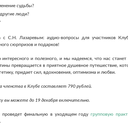
менение судьбы?
у другие люди?
?
а с С.Н. Лазаревым: аудио-вопросы для участников Клу
ного сюрпризов и подарков!
 интересного и полезного, и мы надеемся, что нас станет
утины превращается в приятное душевное путешествие, кот
етику, придает сил, вдохновения, оптимизма и любви.
а членства в Клубе составляет 790 рублей.
у вы можете до 19 декабря включительно.
ев проведет финальную в уходящем году
групповую практ
.