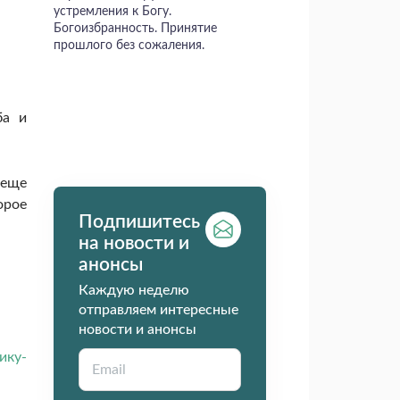
устремления к Богу.
Богоизбранность. Принятие
прошлого без сожаления.
ба и
 еще
орое
Подпишитесь
на новости и
анонсы
Каждую неделю
отправляем интересные
новости и анонсы
ику-