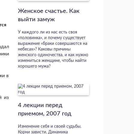
Женское счастье. Как
выйти замуж
тся
У каждого ли из нас есть своя
«половинка», и почему существует
выражение «браки совершаются на
здал
небесах»? Каковы причины
ники
женского одиночества, и как нужно
измениться женщине, чтобы найти
хорошего мужа?
ки в
й из
4 лекции перед
приемом, 2007 год
Изменение себя и своей судьбы.
Корни зависти. Динамика