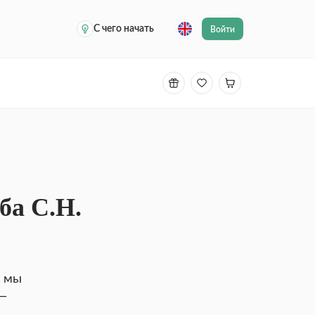
С чего начать
Войти
ба С.Н.
и мы
 —