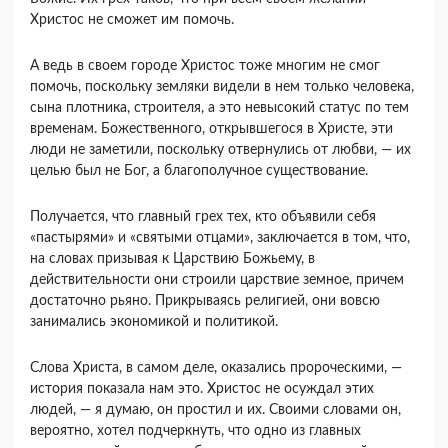
Христос не сможет им помочь.
А ведь в своем городе Христос тоже многим не смог
помочь, поскольку земляки видели в нем только чело­века,
сына плотника, строителя, а это невысокий ста­тус по тем
временам. Божественного, открывшегося в Христе, эти
люди не заметили, поскольку отвернулись от любви, — их
целью был не Бог, а благополучное существование.
Получается, что главный грех тех, кто объявили себя
«пастырями» и «святыми отцами», заключается в том, что,
на словах призывая к Царствию Божье­му, в
действительности они строили царствие земное, причем
достаточно рьяно. Прикрываясь религией, они вовсю
занимались экономикой и политикой.
Слова Христа, в самом деле, оказались пророче­скими, —
история показала нам это. Христос не осуж­дал этих
людей, — я думаю, он простил и их. Свои­ми словами он,
вероятно, хотел подчеркнуть, что одно из главных