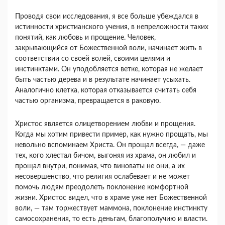
Проводя свои исследования, я все больше убеж­дался в
истинности христианского учения, в непре­ложности таких
понятий, как любовь и прощение. Человек,
закрывающийся от Божественной воли, на­чинает жить в
соответствии со своей волей, своими целями и
инстинктами. Он уподобляется ветке, кото­рая не желает
быть частью дерева и в результате на­чинает усыхать.
Аналогично клетка, которая отказы­вается считать себя
частью организма, превращается в раковую.
Христос является олицетворением любви и проще­ния.
Когда мы хотим привести пример, как нужно про­щать, мы
невольно вспоминаем Христа. Он прощал всегда, — даже
тех, кого хлестал бичом, выгоняя из храма, он любил и
прощал внутри, понимая, что вино­ваты не они, а их
несовершенство, что религия осла­бевает и не может
помочь людям преодолеть поклоне­ние комфортной
жизни. Христос видел, что в храме уже нет Божественной
воли, — там торжествует маммона, поклонение инстинкту
самосохранения, то есть деньгам, благополучию и власти.