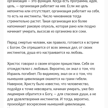
организация — это функция. Когда есть про­грамма, идея,
цель, — организация работает на нее. Если же цель
непонятна или отсутствует, организация работает на себя,
то есть на инстинкты. Число чинов­ников тогда
стремительно растет. Такая организация все более
напоминает раковую опухоль, которая рано или поздно
начинает умирать, высосав из организма все соки.
Перед смертью человек, как правило, готовится к встрече
с Богом. Он отрешается от всех земных дел, от своих
инстинктов, душа его настраивается на любовь.
Христос говорил о своем втором пришествии. Себя он
отождествлял с любовью. Вероятно, он знал о том, что
Израиль погибнет. По-видимому, знал он и о том, что
нынешняя цивилизация окажется на грани гибели.
Наверное, Христу было известно, что человечество,
подойдя к точке невозврата, начиная умирать, уже без
лицемерия обратится к Богу, — для спасения души, а не
для удовлетворения инстинктов. И тогда, веро­ятно,
произойдет воскресение нынешней цивилизации.