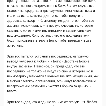
преступлений против любви — смещение основной цели,
отказ от личного устремления к Богу. В этом случае все
становится средством для служения инстинктам, вера и
молитва используются для того, чтобы получить
здоровье, комфорт и благополучие, для того, чтобы все
желания исполнялись, — в пер­вую очередь те, которые
связаны с животными инстин­ктами и самым сильным
наслаждением. Христос знал, что его последователи
будут использовать веру в Бога, чтобы превратиться в
животных.
Христос пытался устранить посредников, напрямую
выводя человека к любви и к Богу: «Царствие Божие
внутрь вас есть». Наверное, он предвидел, что эти
посредники не только не уйдут со сцены истории, но и
неимоверно увеличатся в количестве, что между ними, как
в любой светской организации, возникнут всевоз­можные
иерархические различия и жесткая борьба за деньги и
власть.
Христос видел, что люди не понимают его учения. Любая