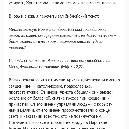
умирать, Христос им не поможет или не сможет помочь.
Вновь и вновь я перечитывал библейский текст:
Многие скажут Мне в тот день: Господи! Госпо­ди! не от
Твоего ли имени мы пророчествовали? и не Твоим ли именем
бесов изгоняли? и не Твоим ли име­нем многие чудеса
творили?
И тогда объявлю им: Я никогда не знал вас; отой­дите от
Меня, делающие беззаконие.
(Мф 7:22,23)
Время показало, что от имени Христа действова­ли именно
священники — католические, православные,
протестантские. От имени Христа обещали они выздо­
ровление от болезней, снятие грехов при крещении и
причастии. От его имени управляли людьми с корыст­
ными целями, от его имени пророчествовали о кон­це
света и наказании всех тех, кто не повинуется им.
Получается, что все эти люди не войдут в Царствие
Божие. Их грех таков, что при всем своем желании