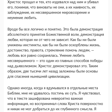
Христос прощал и тех, кто издевался над ним и убивал
его, понимая, что виноваты не они, а их наивность, их
заблуждение, их несовершенное мировоззрение и
неумение любить.
Вроде бы все логично и понятно. Это была демонст­рация
абсолютного принятия Божественной воли, демонстрация
любви, которая ни от чего не зависит. Как бы ни были
унижены инстинкты, как бы ни были оскорблены жизнь,
достоинство, правота, стремление помочь людям, —
любовь все равно сохранялась. Уме­ние любить
несовершенного — это один из главных спо­собов победы
над дьяволизмом. Христос демонстриро­вал это. Таким
образом, две тысячи лет назад заложе­ны были основы
для спасения нынешней цивилизации.
Однако иногда, когда я вдумывался в отдель­ные места
Библии, мне не удавалось постичь их суть. Я чувствовал,
что в тексте зашифрована невероятно важная
информация, но воспринимал слова Христа по­верхностно
и никак не мог добраться до их глубинно­го смысла. Я