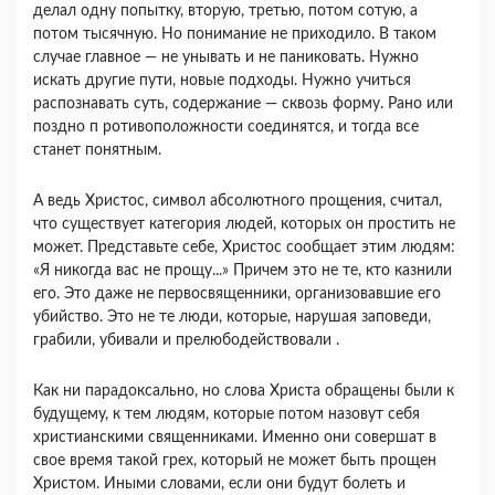
делал одну попытку, вторую, третью, по­том сотую, а
потом тысячную. Но понимание не при­ходило. В таком
случае главное — не унывать и не паниковать. Нужно
искать другие пути, новые подхо­ды. Нужно учиться
распознавать суть, содержание — сквозь форму. Рано или
поздно п ротивоположности соединятся, и тогда все
станет понятным.
А ведь Христос, символ абсолютного прощения, считал,
что существует категория людей, которых он простить не
может. Представьте себе, Христос сооб­щает этим людям:
«Я никогда вас не прощу...» Причем это не те, кто казнили
его. Это даже не первосвящен­ники, организовавшие его
убийство. Это не те люди, которые, нарушая заповеди,
грабили, убивали и пре­любодействовали .
Как ни парадоксально, но слова Христа обращены были к
будущему, к тем людям, которые потом назо­вут себя
христианскими священниками. Именно они совершат в
свое время такой грех, который не может быть прощен
Христом. Иными словами, если они бу­дут болеть и