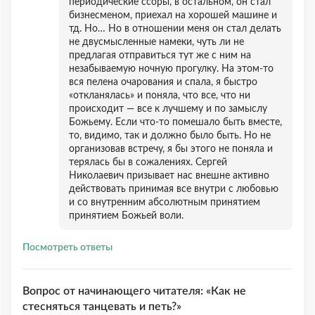
периодические ссоры, в остальном, он стал
бизнесменом, приехал на хорошей машине и
тд. Но… Но в отношении меня он стал делать
не двусмысленные намеки, чуть ли не
предлагая отправиться тут же с ним на
незабываемую ночную прогулку. На этом-то
вся пелена очарования и спала, я быстро
«откланялась» и поняла, что все, что ни
происходит — все к лучшему и по замыслу
Божьему. Если что-то помешало быть вместе,
то, видимо, так и должно было быть. Но не
организовав встречу, я бы этого не поняла и
терялась бы в сожалениях. Сергей
Николаевич призывает нас внешне активно
действовать принимая все внутри с любовью
и со внутренним абсолютным принятием
принятием Божьей воли.
Посмотреть ответы
Вопрос от начинающего читателя: «Как не
стесняться танцевать и петь?»