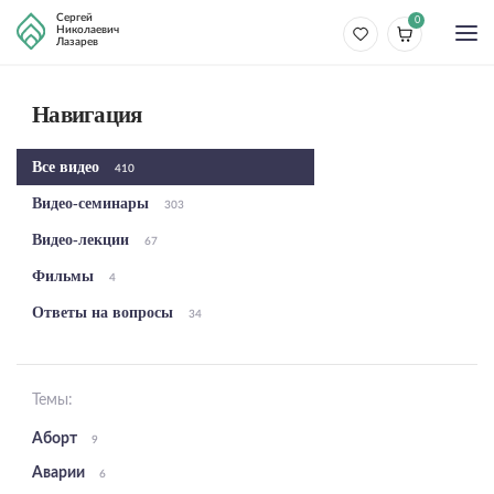
Сергей
0
Николаевич
Лазарев
Навигация
Все видео
410
Видео-семинары
303
Видео-лекции
67
Фильмы
4
Ответы на вопросы
34
Темы:
Аборт
9
Аварии
6