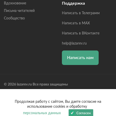
Поддержка
Вдохновение
Письма читателей
Написать в Телеграмм
Сообщество
Написать в MAX
Написать в ВКонтакте
help@lazarev.ru
Написать нам
© 2026 lazarev.ru Все права защищены
Лазарев Сергей Николаевич (ИП) ИНН: 782570100635, ОГРНИП:
314784729300600, Р/С: 40802810102570002043,
Банк: ОАО "АЛЬФА-БАНК" БИК: 044525593, К/С:
Продолжая работу с сайтом, Вы даете согласие на
30101810200000000593
использование cookies и обработку
персональных данных
Согласен