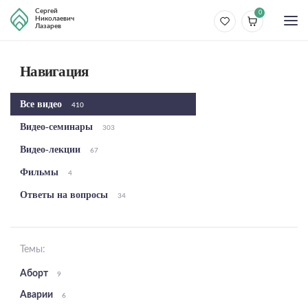
Сергей
0
Николаевич
Лазарев
Навигация
Все видео
410
Видео-семинары
303
Видео-лекции
67
Фильмы
4
Ответы на вопросы
34
Темы:
Аборт
9
Аварии
6