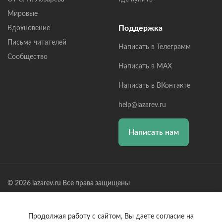
Мировые
Поддержка
Вдохновение
Письма читателей
Написать в Телеграмм
Сообщество
Написать в MAX
Написать в ВКонтакте
help@lazarev.ru
Написать нам
© 2026 lazarev.ru Все права защищены
Лазарев Сергей Николаевич (ИП) ИНН: 782570100635, ОГРНИП:
314784729300600, Р/С: 40802810102570002043,
Банк: ОАО "АЛЬФА-БАНК" БИК: 044525593, К/С:
Продолжая работу с сайтом, Вы даете согласие на