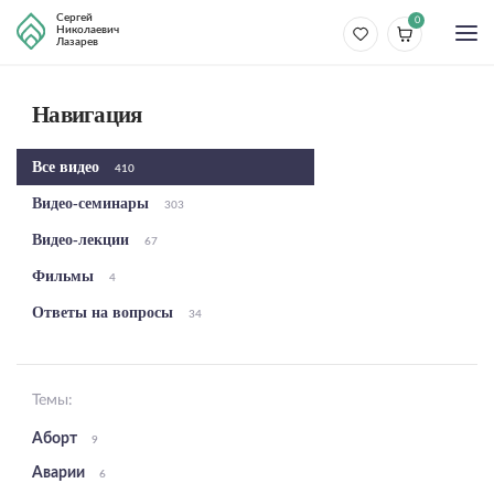
Сергей
0
Николаевич
Лазарев
Навигация
Все видео
410
Видео-семинары
303
Видео-лекции
67
Фильмы
4
Ответы на вопросы
34
Темы:
Аборт
9
Аварии
6