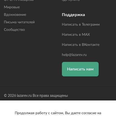
Мировые
Поддержка
Вдохновение
Письма читателей
Написать в Телеграмм
Сообщество
Написать в MAX
Написать в ВКонтакте
help@lazarev.ru
Написать нам
© 2026 lazarev.ru Все права защищены
Лазарев Сергей Николаевич (ИП) ИНН: 782570100635, ОГРНИП:
314784729300600, Р/С: 40802810102570002043,
Банк: ОАО "АЛЬФА-БАНК" БИК: 044525593, К/С:
Продолжая работу с сайтом, Вы даете согласие на