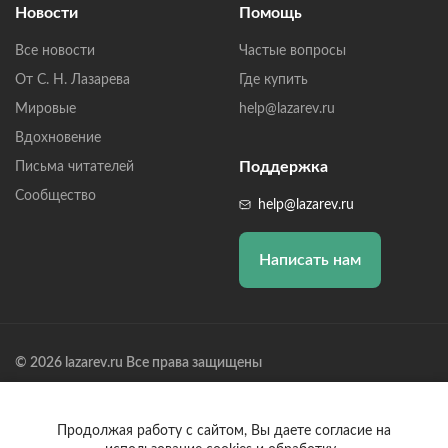
Новости
Помощь
Все новости
Частые вопросы
От С. Н. Лазарева
Где купить
Мировые
help@lazarev.ru
Вдохновение
Поддержка
Письма читателей
Сообщество
help@lazarev.ru
Написать нам
© 2026 lazarev.ru Все права защищены
Лазарев Сергей Николаевич (ИП) ИНН: 782570100635, ОГРНИП:
314784729300600, Р/С: 40802810102570002043,
Банк: ОАО "АЛЬФА-БАНК" БИК: 044525593, К/С:
Продолжая работу с сайтом, Вы даете согласие на
30101810200000000593