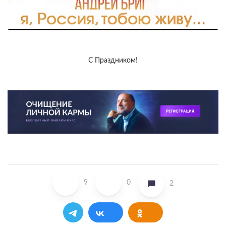
С Праздником!
9
0
2