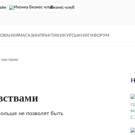
айн кинотеатр
Бизнес-клуб
ДОВАНИЯ
МАГАЗИН
ПРАКТИКИ
КУРСЫ
КНИГИ
ФОРУМ
 чувствами
Н
вствами
больше не позволят быть