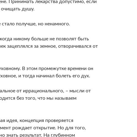
ене. Принимать лекарства допустимо, если
и очищать душу.
е стало получше, но ненамного.
– когда никому больше не позволят быть
к зацеплялся за земное, отворачивался от
духовному. В этом промежутке времени он
ховное, и тогда начинал болеть его дух.
альное от иррационального, – мысли от
одится без того, что мы называем
ая идея, концепция проверяется
имент рождает открытие. Но для того,
о знать результат. На глубинном