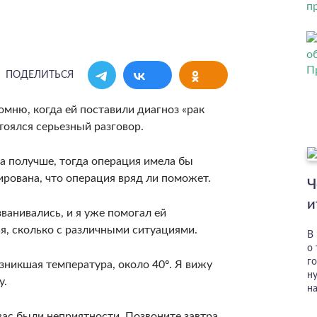
ПОДЕЛИТЬСЯ
омню, когда ей поставили диагноз «рак
тоялся серьезный разговор.
а получше, тогда операция имела бы
ирована, что операция вряд ли поможет.
Ч
и
ванивались, и я уже помогал ей
я, сколько с различными ситуациями.
В
о
го
зникшая температура, около 40º. Я вижу
н
у.
н
 вас были неприятности. Позвоните завтра.