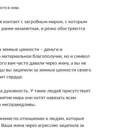
ются они.
ся контакт с загробным миром, с которым
 ранее незаметная, и резко обостряются
за земные ценности – деньги и
о материальное благополучие, но и символ
го вам часто давали через жену, а вы не
ы вы зацепили за земные ценности своего
лит сердце.
за духовность. У таких людей присутствует
иятие мира они хотят навязать всем
ир несправедливы.
ажение по отношению к людям, которые
 Ваша жена через агрессию зацепила за