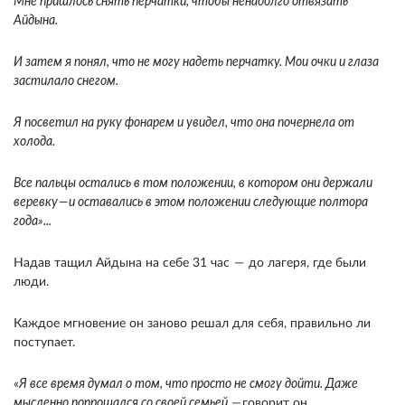
Мне пришлось снять перчатки, чтобы ненадолго отвязать
Айдына.
И затем я понял, что не могу надеть перчатку. Мои очки и глаза
застилало снегом.
Я посветил на руку фонарем и увидел, что она почернела от
холода.
Все пальцы остались в том положении, в котором они держали
веревку — и оставались в этом положении следующие полтора
года»...
Надав тащил Айдына на себе 31 час — до лагеря, где были
люди.
Каждое мгновение он заново решал для себя, правильно ли
поступает.
«
Я все время думал о том, что просто не смогу дойти. Даже
мысленно попрощался со своей семьей,
— говорит он.