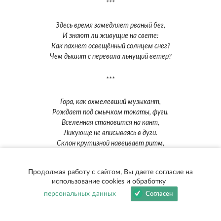
***
Здесь время замедляет рваный бег,
И знают ли живущие на свете:
Как пахнет освещённый солнцем снег?
Чем дышит с перевала льнущий ветер?
***
Гора, как охмелевший музыкант,
Рождает под смычком токаты, фуги.
Вселенная становится на кант,
Ликующе не вписываясь в дуги.
Склон крутизной навеивает ритм,
Любовь приоткрывая и коварство
Продолжая работу с сайтом, Вы даете согласие на
Когда летящим сердцем ты открыт
использование cookies и обработку
персональных данных
Согласен
Безумию, ведущему на царство.