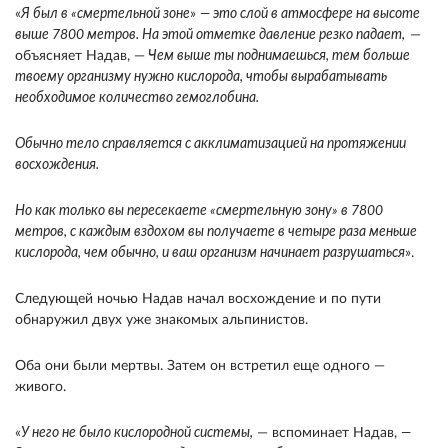
«
Я был в «смертельной зоне
»
— это слой в атмосфере на высоте
выше 7800 метров. На этой отметке давление резко падает,
—
объясняет Надав, —
Чем выше ты поднимаешься, тем больше
твоему организму нужно кислорода, чтобы вырабатывать
необходимое количество гемоглобина.
Обычно тело справляется с акклиматизацией на протяжении
восхождения.
Но как только вы пересекаете «смертельную зону» в 7800
метров, с каждым вздохом вы получаете в четыре раза меньше
кислорода, чем обычно, и ваш организм начинает разрушаться
».
Следующей ночью Надав начал восхождение и по пути
обнаружил двух уже знакомых альпинистов.
Оба они были мертвы. Затем он встретил еще одного —
живого.
«
У него не было кислородной системы,
— вспоминает Надав,
—