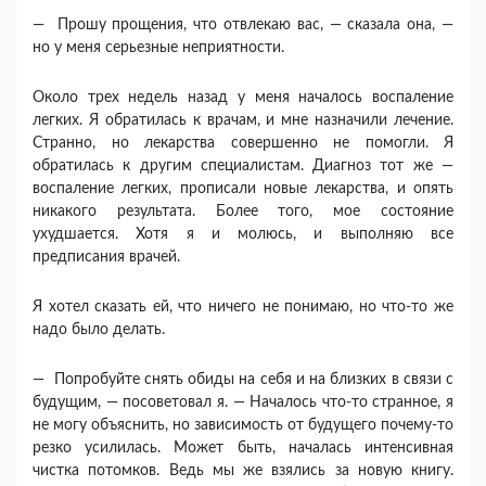
— Прошу прощения, что отвлекаю вас, — ска­зала она, —
но у меня серьезные неприятности.
Около трех недель назад у меня началось воспале­ние
легких. Я обратилась к врачам, и мне назна­чили лечение.
Странно, но лекарства совершенно не помогли. Я
обратилась к другим специалистам. Диагноз тот же —
воспаление легких, прописали новые лекарства, и опять
никакого результата. Более того, мое состояние
ухудшается. Хотя я и молюсь, и выполняю все
предписания врачей.
Я хотел сказать ей, что ничего не понимаю, но что-то же
надо было делать.
— Попробуйте снять обиды на себя и на близ­ких в связи с
будущим, — посоветовал я. — Нача­лось что-то странное, я
не могу объяснить, но за­висимость от будущего почему-то
резко усили­лась. Может быть, началась интенсивная
чистка потомков. Ведь мы же взялись за новую книгу.