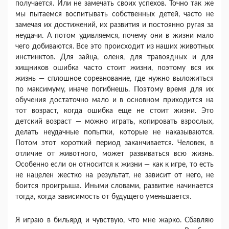
получается. Или не замечать своих успехов. Точно так же
мы пытаемся воспи­тывать собственных детей, часто не
замечая их до­стижений, их развития и постоянно ругая за
не­удачи. А потом удивляемся, почему они в жизни мало
чего добиваются. Все это происходит из на­ших животных
инстинктов. Для зайца, оленя, для травоядных и для
хищников ошибка часто стоит жизни, поэтому вся их
жизнь — сплошное сорев­нование, где нужно выложиться
по максимуму, иначе погибнешь. Поэтому время для их
обучения достаточно мало и в основном приходится на
тот возраст, когда ошибка еще не стоит жизни. Это
детский возраст — можно играть, копировать взрослых,
делать неудачные попытки, которые не наказываются.
Потом этот короткий период закан­чивается. Человек, в
отличие от животного, может развиваться всю жизнь.
Особенно если он отно­сится к жизни — как к игре, то есть
не нацелен жестко на результат, не зависит от него, не
боится проигрыша. Иными словами, развитие начинается
тогда, когда зависимость от будущего уменьша­ется.
Я играю в бильярд и чувствую, что мне жарко. Сбавляю