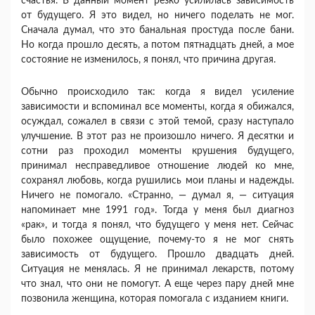
счастья. В данный момент резко усилилась зави­симость
от будущего. Я это видел, но ничего поде­лать не мог.
Сначала думал, что это банальная простуда после бани.
Но когда прошло десять, а потом пятнадцать дней, а мое
состояние не изме­нилось, я понял, что причина другая.
Обычно происходило так: когда я видел усиле­ние
зависимости и вспоминал все моменты, когда я обижался,
осуждал, сожалел в связи с этой те­мой, сразу наступало
улучшение. В этот раз не произошло ничего. Я десятки и
сотни раз прохо­дил моменты крушения будущего,
принимал не­справедливое отношение людей ко мне,
сохранял любовь, когда рушились мои планы и надежды.
Ничего не помогало. «Странно, — думал я, — си­туация
напоминает мне 1991 год». Тогда у меня был диагноз
«рак», и тогда я понял, что будущего у меня нет. Сейчас
было похожее ощущение, по­чему-то я не мог снять
зависимость от будущего. Прошло двадцать дней.
Ситуация не менялась. Я не принимал лекарств, потому
что знал, что они не помогут. А еще через пару дней мне
позвонила женщина, которая помогала с изданием книги.