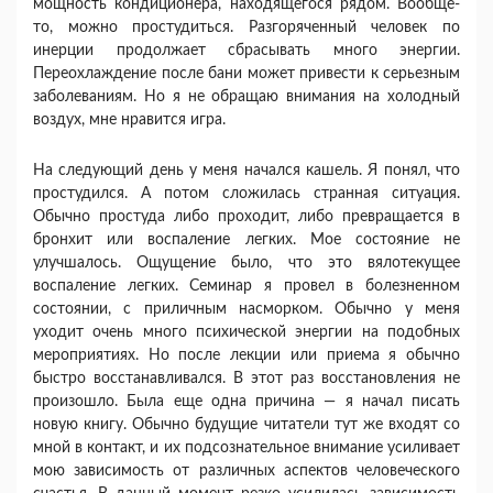
мощность кондиционера, находящегося рядом. Вообще-
то, можно простудиться. Разгоря­ченный человек по
инерции продолжает сбрасы­вать много энергии.
Переохлаждение после бани может привести к серьезным
заболеваниям. Но я не обращаю внимания на холодный
воздух, мне нравится игра.
На следующий день у меня начался кашель. Я понял, что
простудился. А потом сложилась странная ситуация.
Обычно простуда либо прохо­дит, либо превращается в
бронхит или воспаление легких. Мое состояние не
улучшалось. Ощущение было, что это вялотекущее
воспаление легких. Се­минар я провел в болезненном
состоянии, с при­личным насморком. Обычно у меня
уходит очень много психической энергии на подобных
меропри­ятиях. Но после лекции или приема я обычно
быстро восстанавливался. В этот раз восстановле­ния не
произошло. Была еще одна причина — я начал писать
новую книгу. Обычно будущие чита­тели тут же входят со
мной в контакт, и их подсознательное внимание усиливает
мою зави­симость от различных аспектов человеческого