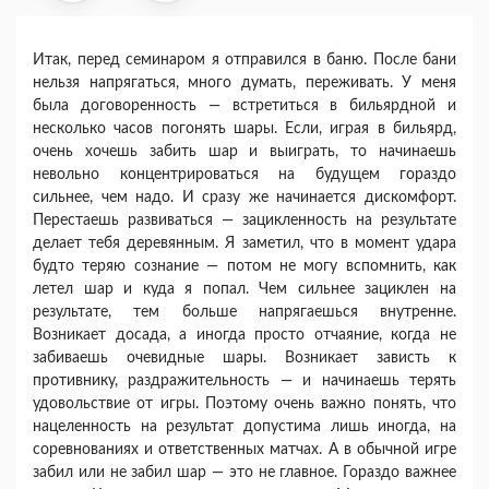
Итак, перед семинаром я отправился в баню. После бани
нельзя напрягаться, много думать, пе­реживать. У меня
была договоренность — встре­титься в бильярдной и
несколько часов погонять шары. Если, играя в бильярд,
очень хочешь за­бить шар и выиграть, то начинаешь
невольно кон­центрироваться на будущем гораздо
сильнее, чем надо. И сразу же начинается дискомфорт.
Пере­стаешь развиваться — зацикленность на результа­те
делает тебя деревянным. Я заметил, что в мо­мент удара
будто теряю сознание — потом не могу вспомнить, как
летел шар и куда я попал. Чем сильнее зациклен на
результате, тем больше напрягаешься внутренне.
Возникает досада, а иногда просто отчаяние, когда не
забиваешь оче­видные шары. Возникает зависть к
противнику, раздражительность — и начинаешь терять
удо­вольствие от игры. Поэтому очень важно понять, что
нацеленность на результат допустима лишь иногда, на
соревнованиях и ответственных мат­чах. А в обычной игре
забил или не забил шар — это не главное. Гораздо важнее