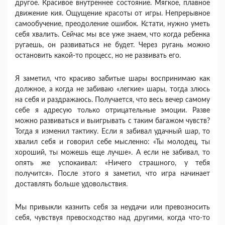
другое. Красивое внутреннее состояние. Мягкое, плавное
движение кия. Ощущение красоты от игры. Непрерывное
самообучение, преодоление ошибок. Кстати, нуж­но уметь
себя хвалить. Сейчас мы все уже знаем, что когда ребенка
ругаешь, он развиваться не бу­дет. Через ругань можно
остановить какой-то про­цесс, но не развивать его.
Я заметил, что красиво забитые шары воспри­нимаю как
должное, а когда не забиваю «легкие» шары, тогда злюсь
на себя и раздражаюсь. Полу­чается, что весь вечер самому
себе я адресую толь­ко отрицательные эмоции. Разве
можно разви­ваться и выигрывать с таким багажом чувств?
Тогда я изменил тактику. Если я забивал удачный шар, то
хвалил себя и говорил себе мысленно: «Ты молодец, ты
хороший, ты можешь еще луч­ше». А если не забивал, то
опять же успокаивал: «Ничего страшного, у тебя
получится». После это­го я заметил, что игра начинает
доставлять больше удовольствия.
Мы привыкли казнить себя за неудачи или пре­возносить
себя, чувствуя превосходство над дру­гими, когда что-то