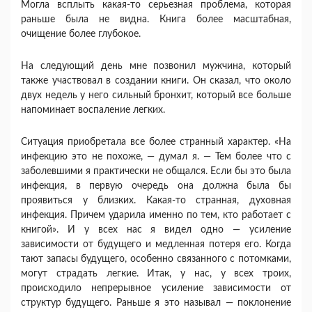
Могла всплыть какая-то серьезная проблема, ко­торая
раньше была не видна. Книга более масш­табная,
очищение более глубокое.
На следующий день мне позвонил мужчина, ко­торый
также участвовал в создании книги. Он сказал, что около
двух недель у него сильный бронхит, который все больше
напоминает воспале­ние легких.
Ситуация приобретала все более странный ха­рактер. «На
инфекцию это не похоже, — думал я. — Тем более что с
заболевшими я практически не общался. Если бы это была
инфекция, в пер­вую очередь она должна была бы
проявиться у близких. Какая-то странная, духовная
инфекция. Причем ударила именно по тем, кто работает с
книгой». И у всех нас я видел одно — усиление
зависимости от будущего и медленная потеря его. Когда
тают запасы будущего, особенно связанного с потомками,
могут страдать легкие. Итак, у нас, у всех троих,
происходило непрерывное усиление зависимости от
структур будущего. Раньше я это называл — поклонение