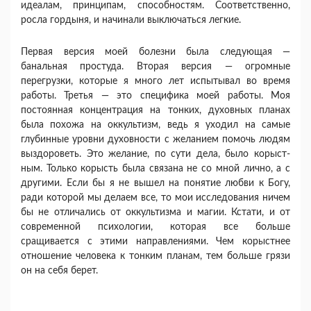
идеалам, принципам, спо­собностям. Соответственно,
росла гордыня, и на­чинали выключаться легкие.
Первая версия моей болезни была следу­ющая —
банальная простуда. Вторая версия — огромные
перегрузки, которые я много лет испы­тывал во время
работы. Третья — это специфика моей работы. Моя
постоянная концентрация на тонких, духовных планах
была похожа на оккуль­тизм, ведь я уходил на самые
глубинные уровни духовности с желанием помочь людям
выздоро­веть. Это желание, по сути дела, было корыст­
ным. Только корысть была связана не со мной лично, а с
другими. Если бы я не вышел на поня­тие любви к Богу,
ради которой мы делаем все, то мои исследования ничем
бы не отличались от ок­культизма и магии. Кстати, и от
современной пси­хологии, которая все больше
сращивается с этими направлениями. Чем корыстнее
отношение челове­ка к тонким планам, тем больше грязи
он на себя берет.