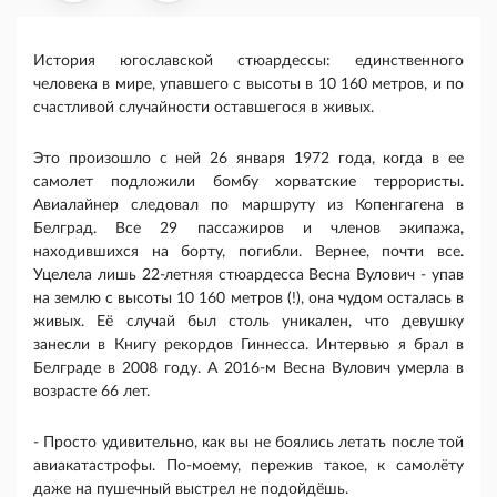
История югославской стюардессы: единственного
человека в мире, упавшего с высоты в 10 160 метров, и по
счастливой случайности оставшегося в живых.
Это произошло с ней 26 января 1972 года, когда в ее
самолет подложили бомбу хорватские террористы.
Авиалайнер следовал по маршруту из Копенгагена в
Белград. Все 29 пассажиров и членов экипажа,
находившихся на борту, погибли. Вернее, почти все.
Уцелела лишь 22-летняя стюардесса Весна Вулович - упав
на землю с высоты 10 160 метров (!), она чудом осталась в
живых. Её случай был столь уникален, что девушку
занесли в Книгу рекордов Гиннесса. Интервью я брал в
Белграде в 2008 году. А 2016-м Весна Вулович умерла в
возрасте 66 лет.
- Просто удивительно, как вы не боялись летать после той
авиакатастрофы. По-моему, пережив такое, к самолёту
даже на пушечный выстрел не подойдёшь.