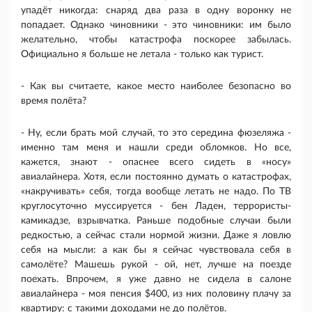
упадёт никогда: снаряд два раза в одну воронку не
попадает. Однако чиновники - это чиновники: им было
желательно, чтобы катастрофа поскорее забылась.
Официально я больше не летала - только как турист.
- Как вы считаете, какое место наиболее безопасно во
время полёта?
- Ну, если брать мой случай, то это середина фюзеляжа -
именно там меня и нашли среди обломков. Но все,
кажется, знают - опаснее всего сидеть в «носу»
авиалайнера. Хотя, если постоянно думать о катастрофах,
«накручивать» себя, тогда вообще летать не надо. По ТВ
круглосуточно муссируется - бен Ладен, террористы-
камикадзе, взрывчатка. Раньше подобные случаи были
редкостью, а сейчас стали нормой жизни. Даже я ловлю
себя на мысли: а как бы я сейчас чувствовала себя в
самолёте? Машешь рукой - ой, нет, лучше на поезде
поехать. Впрочем, я уже давно не сидела в салоне
авиалайнера - моя пенсия $400, из них половину плачу за
квартиру: с такими доходами не до полётов.