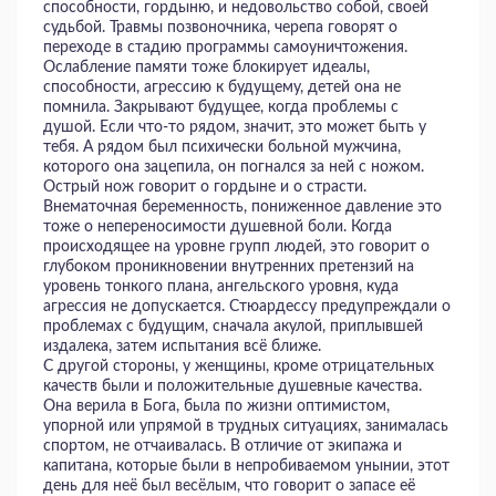
способности, гордыню, и недовольство собой, своей
судьбой. Травмы позвоночника, черепа говорят о
переходе в стадию программы самоуничтожения.
Ослабление памяти тоже блокирует идеалы,
способности, агрессию к будущему, детей она не
помнила. Закрывают будущее, когда проблемы с
душой. Если что-то рядом, значит, это может быть у
тебя. А рядом был психически больной мужчина,
которого она зацепила, он погнался за ней с ножом.
Острый нож говорит о гордыне и о страсти.
Внематочная беременность, пониженное давление это
тоже о непереносимости душевной боли. Когда
происходящее на уровне групп людей, это говорит о
глубоком проникновении внутренних претензий на
уровень тонкого плана, ангельского уровня, куда
агрессия не допускается. Стюардессу предупреждали о
проблемах с будущим, сначала акулой, приплывшей
издалека, затем испытания всё ближе.
С другой стороны, у женщины, кроме отрицательных
качеств были и положительные душевные качества.
Она верила в Бога, была по жизни оптимистом,
упорной или упрямой в трудных ситуациях, занималась
спортом, не отчаивалась. В отличие от экипажа и
капитана, которые были в непробиваемом унынии, этот
день для неё был весёлым, что говорит о запасе её