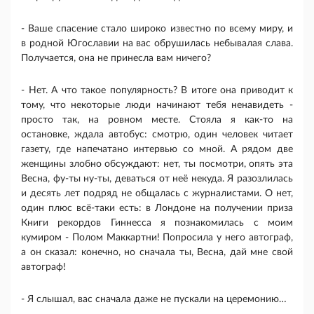
- Ваше спасение стало широко известно по всему миру, и
в родной Югославии на вас обрушилась небывалая слава.
Получается, она не принесла вам ничего?
- Нет. А что такое популярность? В итоге она приводит к
тому, что некоторые люди начинают тебя ненавидеть -
просто так, на ровном месте. Стояла я как-то на
остановке, ждала автобус: смотрю, один человек читает
газету, где напечатано интервью со мной. А рядом две
женщины злобно обсуждают: нет, ты посмотри, опять эта
Весна, фу-ты ну-ты, деваться от неё некуда. Я разозлилась
и десять лет подряд не общалась с журналистами. О нет,
один плюс всё-таки есть: в Лондоне на получении приза
Книги рекордов Гиннесса я познакомилась с моим
кумиром - Полом Маккартни! Попросила у него автограф,
а он сказал: конечно, но сначала ты, Весна, дай мне свой
автограф!
- Я слышал, вас сначала даже не пускали на церемонию…