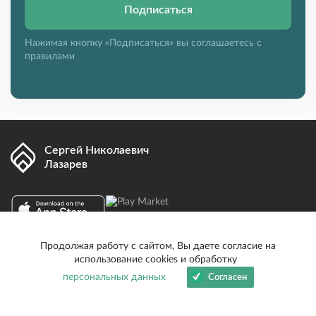
Подписаться
Нажимая кнопку «Подписаться» вы соглашаетесь с
правилами
Сергей Николаевич
Лазарев
Продолжая работу с сайтом, Вы даете согласие на
Вконтакте
Youtube
Telegram
использование cookies и обработку
персональных данных
Дзен
Согласен
Информация
Магазин