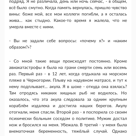
подряд. Я не различала, день или ночь сейчас, - в общем,
всё было смутно. Когда память вернулась, пришло чувство
вины: боже мой, все мои коллеги погибли, а я осталась
жива… как стыдно. Какое-то время я жалела, что не
умерла вместе с ними.
- Вы не задали себе вопросы: «почему я?» и «каким
образом?»?
- Со мной такие вещи происходят постоянно. Кроме
авиакатастрофы я была на грани смерти семь или восемь
раз. Первый раз - в 12 лет, когда отдыхала на морском
пляже в Черногории. Плыву на надувном матрасе, и тут к
нему подплывает… акула. Я в шоке - откуда она взялась?
Там отродясь никаких хищных рыб не водилось. Но
оказалось, что эта акула следовала за одним крупным
кораблём издалека и достигла наших берегов. Акулу
отогнали, меня спасли. Второй раз - я поспорила со своим
психически больным соседом о политике. Мужик достал
нож и бросился на меня. Убежала. В третий - у меня была
внематочная беременность, тяжёлый случай. Однако