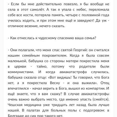
- Если бы мне действительно повезло, я бы вообще не
села в этот самолёт. А так я упала с небес, переломала
себе все кости, потеряла память, четыре с половиной года
училась ходить, и при этом мне ещё и завидуют! Да уж -
отличное везение, нечего сказать.
- Как отнеслась к чудесному спасению ваша семья?
- Они полагали, что меня спас святой Георгий: он считался
нашим семейным покровителем. Когда я была совсем
маленькой, бабушка со стороны матери покрестила меня
в церкви - тайно, потому что родители были
коммунистами. И когда авиакатастрофа случилась,
бабушка сказала отцу: «Вот видишь! Ты говорил, что Бога
нет, а я покрестила Весну - и она выжила». Отец
впечатлился - начал верить в Бога, вышел из компартии. И
ещё знаете, что я вам скажу? В случае авиакатастрофы
очень важно выбрать место, где именно упасть (смеётся).
Чешская медицина уже тридцать лет назад была лучше
нашей. В палатах для больных полы с подогревом: в
Белграде до сих пор такого нет.