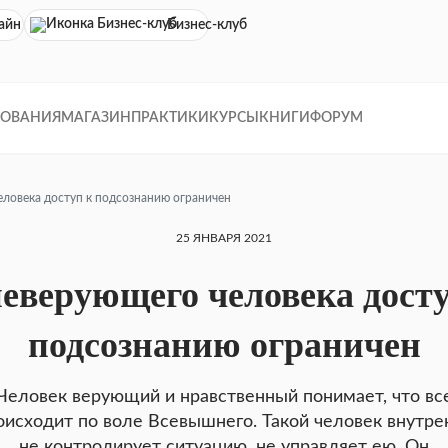
айн кинотеатр
Бизнес-клуб
ДОВАНИЯ
МАГАЗИН
ПРАКТИКИ
КУРСЫ
КНИГИ
ФОРУМ
еловека доступ к подсознанию ограничен
25 ЯНВАРЯ 2021
неверующего человека досту
подсознанию ограничен
Человек верующий и нравственный понимает, что вс
оисходит по воле Всевышнего. Такой человек внутре
не контролирует ситуацию, не управляет ею. Он