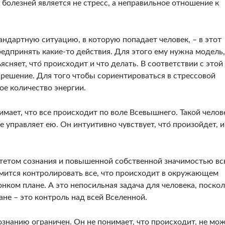
болезней является не стресс, а неправильное отношение к
ндартную ситуацию, в которую попадает человек, – в этот
едпринять какие-то действия. Для этого ему нужна модель,
ясняет, что́ происходит и что делать. В соответствии с этой
 решение. Для того чтобы сориентироваться в стрессовой
ое количество энергии.
мает, что все происходит по воле Всевышнего. Такой челов
 управляет ею. Он интуитивно чувствует, что́ произойдет, и
итетом сознания и повышенной собственной значимостью в
ремится контролировать все, что происходит в окружающем
тонком плане. А это непосильная задача для человека, поско
не – это контроль над всей Вселенной.
знанию ограничен. Он не понимает, что происходит, не мо