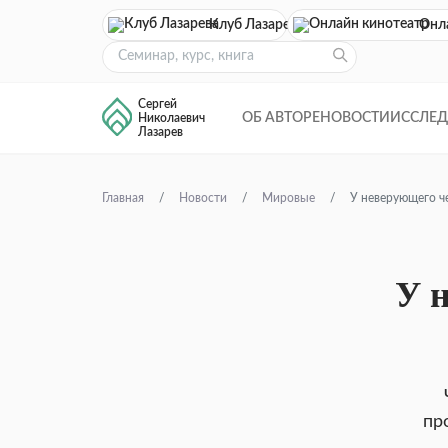
Клуб Лазарева
Онл
Сергей
ОБ АВТОРЕ
НОВОСТИ
ИССЛЕ
Николаевич
Лазарев
Главная
Новости
Мировые
У неверующего ч
У 
пр