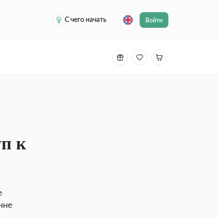
С чего начать
Войти
п к
е
нне