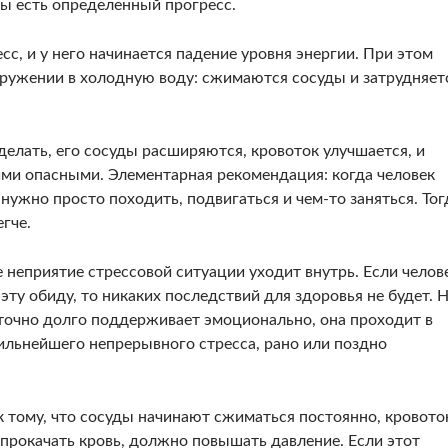
ны есть определенный прогресс.
сс, и у него начинается падение уровня энергии. При этом
огружении в холодную воду: сжимаются сосуды и затрудняет
 делать, его сосуды расширяются, кровоток улучшается, и
кими опасными. Элементарная рекомендация: когда человек
нужно просто походить, подвигаться и чем-то заняться. Тог
гче.
е неприятие стрессовой ситуации уходит внутрь. Если челов
эту обиду, то никаких последствий для здоровья не будет. 
аточно долго поддерживает эмоционально, она проходит в
сильнейшего непрерывного стресса, рано или поздно
 тому, что сосуды начинают сжиматься постоянно, кровото
ы прокачать кровь, должно повышать давление. Если этот