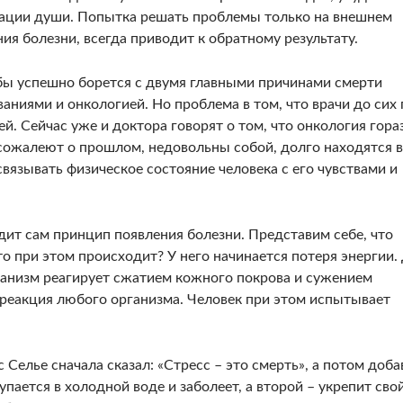
мации души. Попытка решать проблемы только на внешнем
ия болезни, всегда приводит к обратному результату.
бы успешно борется с двумя главными причинами смерти
ниями и онкологией. Но проблема в том, что врачи до сих 
й. Сейчас уже и доктора говорят о том, что онкология гора
 сожалеют о прошлом, недовольны собой, долго находятся в
вязывать физическое состояние человека с его чувствами и
ядит сам принцип появления болезни. Представим себе, что
то при этом происходит? У него начинается потеря энергии.
ганизм реагирует сжатием кожного покрова и сужением
 реакция любого организма. Человек при этом испытывает
Селье сначала сказал: «Стресс – это смерть», а потом доба
упается в холодной воде и заболеет, а второй – укрепит сво