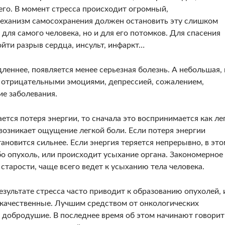
го. В момент стресса происходит огромный,
механизм самосохранения должен остановить эту слишком
для самого человека, но и для его потомков. Для спасения
ойти разрыв сердца, инсульт, инфаркт…
леннее, появляется менее серьезная болезнь. А небольшая,
 с отрицательными эмоциями, депрессией, сожалением,
ие заболевания.
ается потеря энергии, то сначала это воспринимается как ле
, возникает ощущение легкой боли. Если потеря энергии
ановится сильнее. Если энергия теряется непрерывно, в эт
бо опухоль, или происходит усыхание органа. Закономерное
старости, чаще всего ведет к усыханию тела человека.
зультате стресса часто приводит к образованию опухолей, 
окачественные. Лучшим средством от онкологических
и добродушие. В последнее время об этом начинают говорит