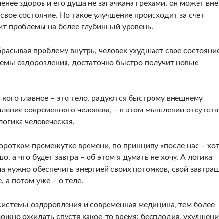
енее здоров и его душа не запачкана грехами, он может вн
вое состояние. Но такое улучшение происходит за счет
ит проблемы на более глубинный уровень.
сбрасывая проблему внутрь, человек ухудшает свое состояние
темы оздоровления, достаточно быстро получит новые
ля кого главное – это тело, радуются быстрому внешнему
шление современного человека, – в этом мышлении отсутств
логика человеческая.
коротком промежутке времени, по принципу «после нас – хо
, а что будет завтра – об этом я думать не хочу. А логика
ла нужно обеспечить энергией своих потомков, свой завтра
, а потом уже – о теле.
системы оздоровления и современная медицина, тем более
можно ожидать спустя какое-то время: бесплодия, ухудшени