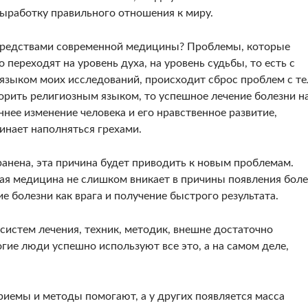
выработку правильного отношения к миру.
 средствами современной медицины? Проблемы, которые
 переходят на уровень духа, на уровень судьбы, то есть с
 языком моих исследований, происходит сброс проблем с те
оворить религиозным языком, то успешное лечение болезни н
нее изменение человека и его нравственное развитие,
чинает наполняться грехами.
ранена, эта причина будет приводить к новым проблемам.
я медицина не слишком вникает в причины появления боле
е болезни как врага и получение быстрого результата.
истем лечения, техник, методик, внешне достаточно
гие люди успешно используют все это, а на самом деле,
иемы и методы помогают, а у других появляется масса