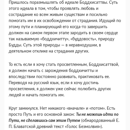
Пришлось поразмышлять об идеале Боддхисаттвы. Суть
этого идеала в том, чтобы проявлять любовь и
сострадание ко всем живым существам и посильно
помогать им в их освобождении от страдания. Идущий по
этому пути и планирующий его когда-то завершить
должен на самом первом этапе зародить в своем сердце
так называемую «боддхичитту», «буддовость», природу
Будды. Суть этой природы — в неравнодушии, в
деятельном отклике на страдания других.
То есть если я хочу стать просветленным, Боддхисаттвой,
я должен начать с зарождения боддхичитты и
впоследствии постоянно развивать, практиковать ее.
Переводя на русский язык, если я хочу достичь
просветления, я должен уже сейчас полюбить других
людей и начать помогать им.
Круг замкнулся. Нет никакого «вначале» и «потом». Есть
просто Путь и его основной закон:
Ты не можешь идти по
Пути, не сделавшись сам этим Путем
(обнародованный Е.
П. Блаватской древний текст «Голос Безмолвия»).