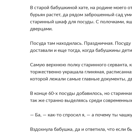
В старой бабушкиной хате, на родине моего о
бурьян растет, да рядом заброшенный сад умир
старинный шкаф для посуды. С полочками, я
дверцами.
Посуда там находилась. Праздничная. Посуду 
доставали и еще тогда, когда бабушкины дети,
Самую верхнюю полку старинного серванта, ко
торжественно украшала глиняная, расписанна
которой лежали самые главные документы, дв
В конце 60-х посуды добавилось, но старинная
так же странно выделяясь среди современных
— Ба, — как-то спросил я, — а почему ты чашк
Вздохнула бабушка, да и ответила, что если бы