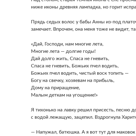
ниже иконы древняя лампадка, но горит испра
Прядь седых волос у бабы Анны из-под платоч
замечает. Впрочем, она меня тоже не видит, та
«Дай, Господи, нам многие лета,
Многие лета — долгие годы!
Дай долго жить, Спаса не гневить,
Спаса не гневить, Божьих пчел водить,
Божьих пчел водить, чистый воск топить —
Богу на свечку, хозяевам на прибыль,
Дому на приращение,
Малым деткам на угощение!»
Я тихонько на лавку решил присесть, песню д
с водой лежащую, зацепил. Вздрогнула Харито
— Напужал, батюшка. А я вот тут для маковок