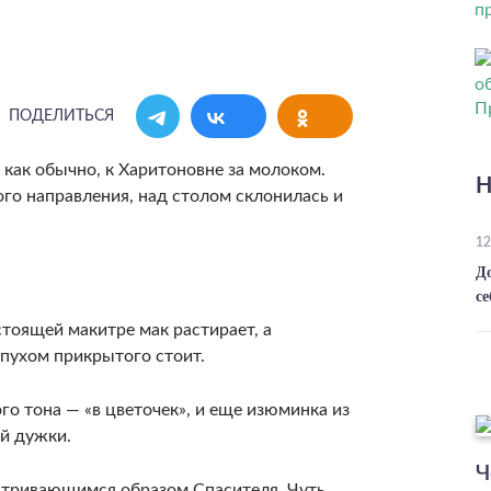
ПОДЕЛИТЬСЯ
, как обычно, к Харитоновне за молоком.
Н
го направления, над столом склонилась и
12
Д
се
тоящей макитре мак растирает, а
пухом прикрытого стоит.
о тона — «в цветочек», и еще изюминка из
ой дужки.
Ч
матривающимся образом Спасителя. Чуть