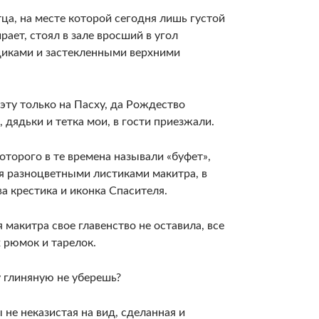
тца, на месте которой сегодня лишь густой
ает, стоял в зале вросший в угол
щиками и застекленными верхними
эту только на Пасху, да Рождество
 дядьки и тетка мои, в гости приезжали.
торого в те времена называли «буфет»,
я разноцветными листиками макитра, в
а крестика и иконка Спасителя.
 макитра свое главенство не оставила, все
 рюмок и тарелок.
у глиняную не уберешь?
 не неказистая на вид, сделанная и