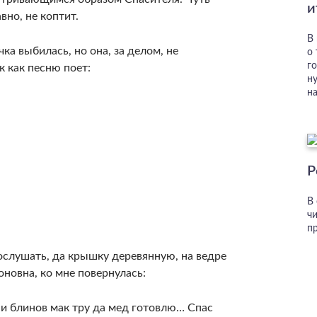
и
вно, не коптит.
В
ка выбилась, но она, за делом, не
о
го
к как песню поет:
н
н
Р
В 
ч
п
ослушать, да крышку деревянную, на ведре
новна, ко мне повернулась:
 и блинов мак тру да мед готовлю… Спас