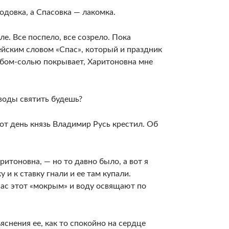
одовка, а Спасовка — лакомка.
е. Все поспело, все созрело. Пока
йским словом «Спас», который и праздник
лебом-солью покрывает, Харитоновна мне
 воды святить будешь?
этот день князь Владимир Русь крестил. Об
итоновна, — но то давно было, а вот я
у и к ставку гнали и ее там купали.
пас этот «мокрым» и воду освящают по
яснения ее, как то спокойно на сердце