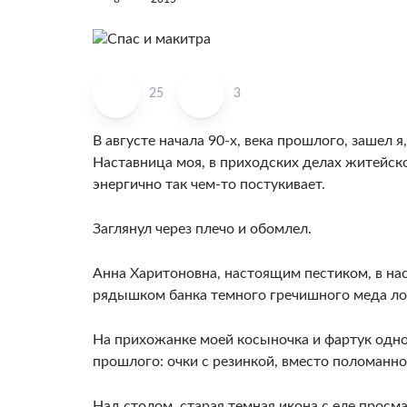
25
3
В августе начала 90-х, века прошлого, зашел я
Наставница моя, в приходских делах житейско
энергично так чем-то постукивает.
Заглянул через плечо и обомлел.
Анна Харитоновна, настоящим пестиком, в нас
рядышком банка темного гречишного меда ло
На прихожанке моей косыночка и фартук одног
прошлого: очки с резинкой, вместо поломанн
Над столом, старая темная икона с еле прос