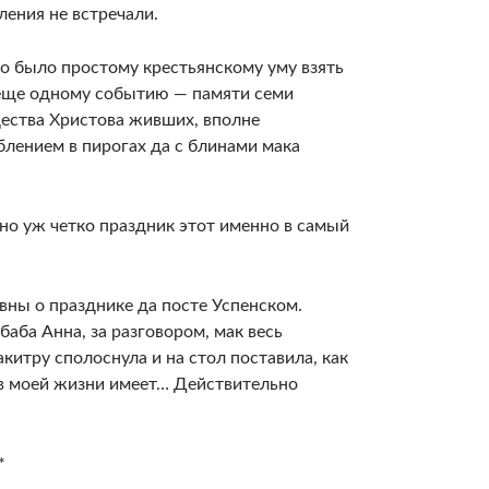
ления не встречали.
но было простому крестьянскому уму взять
, еще одному событию — памяти семи
дества Христова живших, вполне
блением в пирогах да с блинами мака
ьно уж четко праздник этот именно в самый
вны о празднике да посте Успенском.
баба Анна, за разговором, мак весь
китру сполоснула и на стол поставила, как
 в моей жизни имеет… Действительно
*