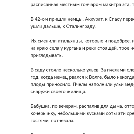
расписанная местным гончаром макитра эта, т
В 42-ом пришли немцы. Аккурат, к Спасу перв
ушли дальше, к Сталинграду.
Их сменили итальянцы, которые и подобрее, 
на краю села у кургана и реки стоящей, трое 
приглядывать.
В саду стояло несколько ульев. За пчелами с
год, когда немец рвался к Волге, было некогд
плоды приносило. Пчелы наполнили ульи медо
снаружи своего жилища.
Бабушка, по вечерам, распалив для дыма, от
кочерыжку, небольшими кусками соты эти сре
гостями, потчевала.