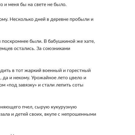
о и меня бы на свете не было.
ому. Несколько дней в деревне пробыли и
и поскромнее были. В бабушкиной же хате,
немцев остались. За союзниками
ледить в тот жаркий военный и горестный
а, да и некому. Урожайное лето цвело и
м «под завязку» и стали лепить соты
гоняющего пчел, сырую кукурузную
зала и детей своих, вкупе с непрошенными