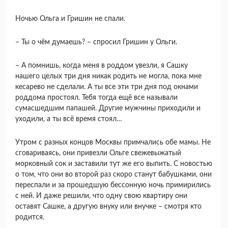
Ночью Ольга и Гришин не спали.
– Ты о чём думаешь? – спросил Гришин у Ольги.
– А помнишь, когда меня в роддом увезли, я Сашку
нашего целых три дня никак родить не могла, пока мне
кесарево не сделали. А ты все эти три дня под окнами
роддома простоял. Тебя тогда ещё все называли
сумасшедшим папашей. Другие мужчины приходили и
уходили, а ты всё время стоял…
Утром с разных концов Москвы примчались обе мамы. Не
сговариваясь, они привезли Ольге свежевыжатый
морковный сок и заставили тут же его выпить. С новостью
о том, что они во второй раз скоро станут бабушками, они
переспали и за прошедшую бессонную ночь примирились
с ней. И даже решили, что одну свою квартиру они
оставят Сашке, а другую внуку или внучке – смотря кто
родится.