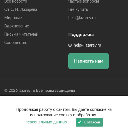
Все новости
Частые вопросы
От С. Н. Лазарева
Где купить
Мировые
help@lazarev.ru
Вдохновение
Поддержка
Письма читателей
Сообщество
help@lazarev.ru
Написать нам
© 2026 lazarev.ru Все права защищены
Лазарев Сергей Николаевич (ИП) ИНН: 782570100635, ОГРНИП:
314784729300600, Р/С: 40802810102570002043,
Банк: ОАО "АЛЬФА-БАНК" БИК: 044525593, К/С:
Продолжая работу с сайтом, Вы даете согласие на
30101810200000000593
использование cookies и обработку
персональных данных
Согласен