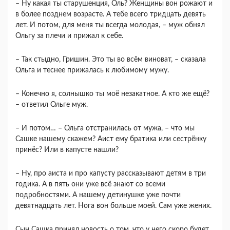
– Ну какая ты старушенция, Оль? Женщины вон рожают и
в более позднем возрасте. А тебе всего тридцать девять
лет. И потом, для меня ты всегда молодая, – муж обнял
Ольгу за плечи и прижал к себе.
– Так стыдно, Гришин. Это ты во всём виноват, – сказала
Ольга и теснее прижалась к любимому мужу.
– Конечно я, солнышко ты моё незакатное. А кто же ещё?
– ответил Ольге муж.
– И потом… – Ольга отстранилась от мужа, – что мы
Сашке нашему скажем? Аист ему братика или сестрёнку
принёс? Или в капусте нашли?
– Ну, про аиста и про капусту рассказывают детям в три
годика. А в пять они уже всё знают со всеми
подробностями. А нашему детинушке уже почти
девятнадцать лет. Нога вон больше моей. Сам уже жених.
Сын Сашка принял новость о том, что у него скоро будет