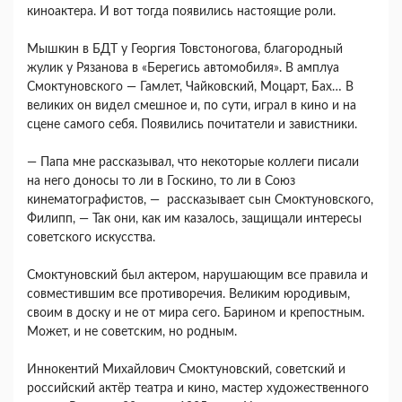
киноактера. И вот тогда появились настоящие роли.
Мышкин в БДТ у Георгия Товстоногова, благородный
жулик у Рязанова в «Берегись автомобиля». В амплуа
Смоктуновского — Гамлет, Чайковский, Моцарт, Бах… В
великих он видел смешное и, по сути, играл в кино и на
сцене самого себя. Появились почитатели и завистники.
— Папа мне рассказывал, что некоторые коллеги писали
на него доносы то ли в Госкино, то ли в Союз
кинематографистов, — рассказывает сын Смоктуновского,
Филипп, — Так они, как им казалось, защищали интересы
советского искусства.
Смоктуновский был актером, нарушающим все правила и
совместившим все противоречия. Великим юродивым,
своим в доску и не от мира сего. Барином и крепостным.
Может, и не советским, но родным.
Иннокентий Михайлович Смоктуновский, советский и
российский актёр театра и кино, мастер художественного