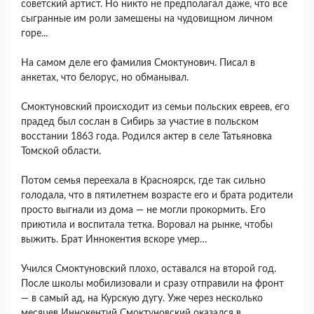
советский артист. Но никто не предполагал даже, что все
сыгранные им роли замешены на чудовищном личном
горе...
На самом деле его фамилия Смоктунович. Писал в
анкетах, что белорус, но обманывал.
Смоктуновский происходит из семьи польских евреев, его
прадед был сослан в Сибирь за участие в польском
восстании 1863 года. Родился актер в селе Татьяновка
Томской области.
Потом семья переехала в Красноярск, где так сильно
голодала, что в пятилетнем возрасте его и брата родители
просто выгнали из дома — не могли прокормить. Его
приютила и воспитала тетка. Воровал на рынке, чтобы
выжить. Брат Иннокентия вскоре умер…
Учился Смоктуновский плохо, оставался на второй год.
После школы мобилизовали и сразу отправили на фронт
— в самый ад, на Курскую дугу. Уже через несколько
месяцев Иннокентий Смоктуновский оказался в…