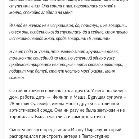
ступеньки, вниз. Она сошла с них, поравнялась со мной и
молча, спокойно глядела на меня.
Взгляд ее ничего не выспрашивал, да, пожалуй, и не говорил…
но вся она, особенно когда спускалась, да и сейчас, стоя прямо
и спокойно передо мной, вроде говорила: «Я пришла!»
Ну вот поди ж узнай, что именно этот хрупкий человек,
только что сошедший ко мне, но успевший однако уже
продемонстрировать некоторые черты своего характера,
подарит мне детей, станет частью моей жизни, меня
самого».
С этой встречи его жизнь стала другой. У него появились
дом, работа, дети — Филипп и Маша. Будущая супруга –
28-летняя Суламифь имела много друзей в столичной
артистической среде. Она ни разу не была замужем и не
торопилась. Была счастлива и самодостаточна.
Смоктуновского представили Ивану Пырьеву, который
распорядился пристроить актера в Театр-студию