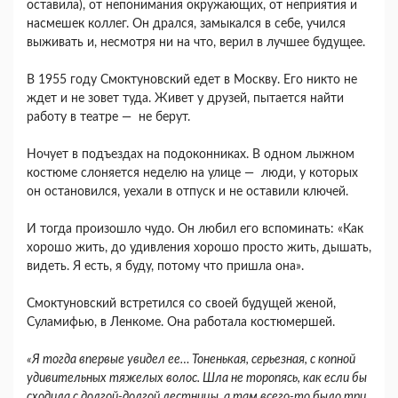
оставила), от непонимания окружающих, от неприятия и
насмешек коллег. Он дрался, замыкался в себе, учился
выживать и, несмотря ни на что, верил в лучшее будущее.
В 1955 году Смоктуновский едет в Москву. Его никто не
ждет и не зовет туда. Живет у друзей, пытается найти
работу в театре — не берут.
Ночует в подъездах на подоконниках. В одном лыжном
костюме слоняется неделю на улице — люди, у которых
он остановился, уехали в отпуск и не оставили ключей.
И тогда произошло чудо. Он любил его вспоминать: «Как
хорошо жить, до удивления хорошо просто жить, дышать,
видеть. Я есть, я буду, потому что пришла она».
Смоктуновский встретился со своей будущей женой,
Суламифью, в Ленкоме. Она работала костюмершей.
«Я тогда впервые увидел ее… Тоненькая, серьезная, с копной
удивительных тяжелых волос. Шла не торопясь, как если бы
сходила с долгой-долгой лестницы, а там всего-то было три