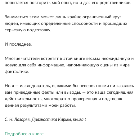
по­пытается повторить мой опыт, но и для его родст­венников.
Заниматься этим может лишь крайне ограниченный круг
людей, имеющих определен­ные способности и прошедших
серьезную подго­товку.
И последнее.
Многие читатели встретят в этой книге весьма неожиданную и
новую для себя ин­формацию, напоминающую сцены из мира
фанта­стики.
Но я — исследователь, и, какими бы неве­роятными ни казались
вам приведенные факты или выводы, — это наша сегодняшняя
действи­тельность, многократно проверенная и подтверж­
денная результатами моей работы.
С. Н. Лазарев, Диагностика Кармы, книга 1
Подробнее о книге