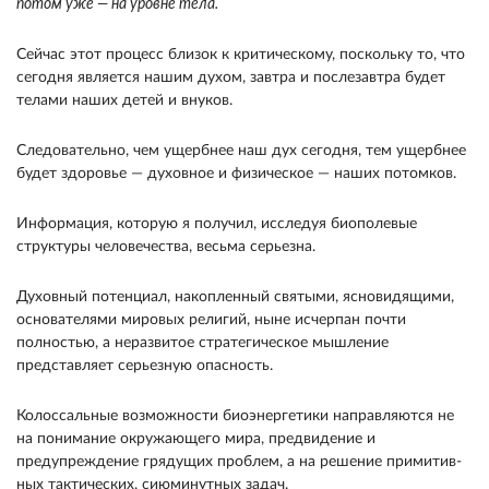
потом уже — на уровне тела.
Сейчас этот процесс близок к кри­тическому, поскольку то, что
сегодня является на­шим духом, завтра и послезавтра будет
телами на­ших детей и внуков.
Следовательно, чем ущербнее наш дух сегодня, тем ущербнее
будет здоровье — духовное и физическое — наших потомков.
Информация, которую я получил, исследуя биополевые
структуры человечества, весьма серь­езна.
Духовный потенциал, накопленный свя­тыми, ясновидящими,
основателями мировых ре­лигий, ныне исчерпан почти
полностью, а не­развитое стратегическое мышление
представляет серьезную опасность.
Колоссальные возможности биоэнергетики направляются не
на понимание окружающего мира, предвидение и
предупрежде­ние грядущих проблем, а на решение примитив­
ных тактических, сиюминутных задач.