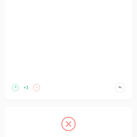
+
-
+1