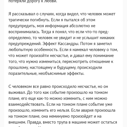
потеряли дорогу к любви.
Я рассказывал о случаях, когда видел, что чело­век может
трагически погибнуть. Если я пытался об этом
предупредить, моя информация абсолютно не
воспринималась. Тогда я понял, что если что-то пред­
определено, то человек не увидит и не услышит ни­каких
предупреждений. Эффект Кассандры. Потом я заметил
любопытную особенность. Если я намекал человеку о том,
что может произойти несчастье, и да­вал ему понимание
того, что нужно измениться, пе­ресмотреть отношение к
прошлому, настоящему и будущему, происходили
поразительные, необъясни­мые эффекты.
С человеком все равно происходило несчастье, но он
выживал. До того как событие произошло на тон­ком
плане, его еще как-то можно изменить, с ним можно
взаимодействовать. Если на тонком плане со­бытие уже
произошло, изменить его нельзя. Если авария произошла
на тонком плане, она неминуемо произойдет и на
внешнем. Правда, вместо трупа в машине может остаться