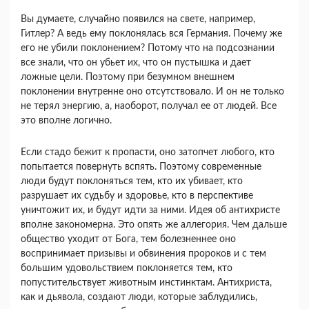
Вы думаете, случайно появился на свете, напри­мер,
Гитлер? А ведь ему поклонялась вся Германия. Почему же
его не убили поклонением? Потому что на подсознании
все знали, что он убьет их, что он пу­стышка и дает
ложные цели. Поэтому при безумном внешнем
поклонении внутренне оно отсутствовало. И он не только
не терял энергию, а, наоборот, полу­чал ее от людей. Все
это вполне логично.
Если стадо бежит к пропасти, оно затопчет любо­го, кто
попытается повернуть вспять. Поэтому совре­менные
люди будут поклоняться тем, кто их убивает, кто
разрушает их судьбу и здоровье, кто в перспек­тиве
уничтожит их, и будут идти за ними. Идея об антихристе
вполне закономерна. Это опять же алле­гория. Чем дальше
общество уходит от Бога, тем бо­лезненнее оно
воспринимает призывы и обвинения пророков и с тем
большим удовольствием поклоняет­ся тем, кто
попустительствует животным инстинк­там. Антихриста,
как и дьявола, создают люди, кото­рые заблудились,