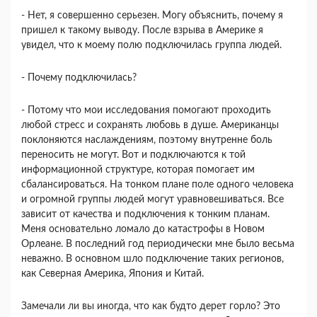
- Нет, я совершенно серьезен. Могу объяснить, почему я
пришел к такому выводу. После взрыва в Америке я
увидел, что к моему полю подключилась группа людей.
- Почему подключилась?
- Потому что мои исследования помогают прохо­дить
любой стресс и сохранять любовь в душе. Аме­риканцы
поклоняются наслаждениям, поэтому внут­ренне боль
переносить не могут. Вот и подключают­ся к той
информационной структуре, которая помогает им
сбалансироваться. На тонком плане поле одного человека
и огромной группы людей мо­гут уравновешиваться. Все
зависит от качества и подключения к тонким планам.
Меня основательно ломало до катастрофы в Новом
Орлеане. В послед­ний год периодически мне было весьма
неважно. В основном шло подключение таких регионов,
как Северная Америка, Япония и Китай.
Замечали ли вы иногда, что как будто дерет гор­ло? Это