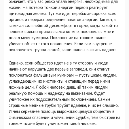
означает, что у вас резко упала энергия, не­обходимая для
жизни. На потерю тонкой энергии первой реагирует
щитовидная железа. Тут же идет перебалансировка всех
органов и перераспределение пакетов энергии. Так вот, я
замечал сильнейший дис­комфорт в горле, когда какой-то
человек сильно при­вязывался ко мне, поклонялся мне и
делал меня ку­миром. Поклонение на тонком плане
убивает объект этого поклонения. Если вам внутренне
поклоняется группа людей, ваши шансы выжить падают.
Однако, если общество идет не в ту сторону и люди
начинают нарушать две первые заповеди, они станут
поклоняться фальшивым кумирам — пустыш­кам, людям,
услаждающим их инстинкты и ставя­щим перед ними
ложные цели. Любой человек, дав­ший таким людям
реальную помощь и надежду на выживание, будет
уничтожен их подсознательным поклонением. Самые
страшные медные трубы трубят вдалеке, и их не слышно.
И чем серьезнее помощь вырождающемуся обществу в
физическом спасении и улучшении судьбы, тем быстрее на
тонком плане будет уничтожен такой человек.