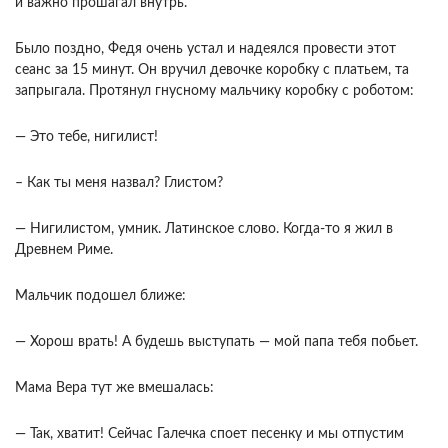
и важно прошагал внутрь.
Было поздно, Федя очень устал и надеялся провести этот
сеанс за 15 минут. Он вручил девочке коробку с платьем, та
запрыгала. Протянул гнусному мальчику коробку с роботом:
— Это тебе, нигилист!
– Как ты меня назвал? Глистом?
— Нигилистом, умник. Латинское слово. Когда-то я жил в
Древнем Риме.
Мальчик подошел ближе:
— Хорош врать! А будешь выступать — мой папа тебя побьет.
Мама Вера тут же вмешалась:
— Так, хватит! Сейчас Галечка споет песенку и мы отпустим