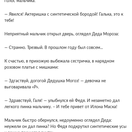
голос мальчика:
— Явился! Актеришка с синтетической бородой! Галька, это к
тебе!
Неприятный мальчик открыл дверь, оглядел Деда Мороза:
— Странно. Трезвый. В прошлом году был совсем...
К счастью, в прихожую выбежала сестричка, в нарядном
розовом платье с мишками:
— Здгаствуй, догогой Дедушка Могоз! — девочка не
выговаривала «Р».
— Здравствуй, Галя! — улыбнулся ей Федя. И незаметно дал
легкого пинка мальчику. – И тебе привет от Илона Маска!
Мальчик быстро обернулся, недоуменно оглядел Деда:
неужели он дал пинка? Но Федя подкрутил синтетические усы