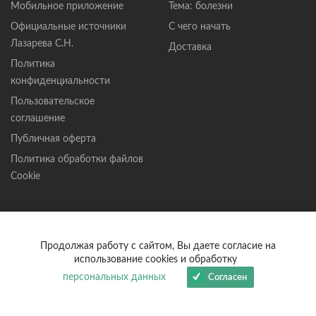
Мобильное приложение
Тема: болезни
Официальные источники
С чего начать
Лазарева С.Н.
Доставка
Политика
конфиденциальности
Пользовательское
соглашение
Публичная оферта
Политика обработки файлов
Cookie
Новости
Помощь
Все новости
Частые вопросы
Продолжая работу с сайтом, Вы даете согласие на
использование cookies и обработку
От С. Н. Лазарева
Где купить
персональных данных
Согласен
Мировые
help@lazarev.ru
Вдохновение