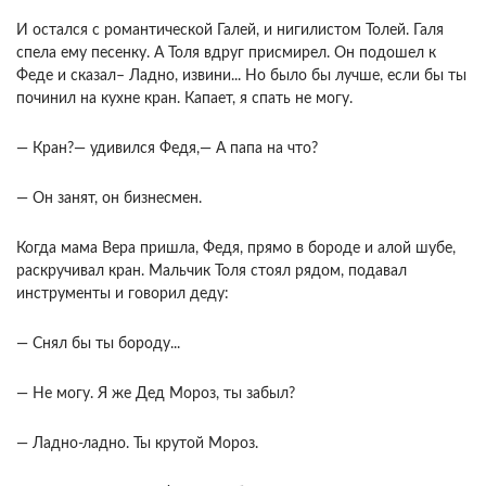
И остался с романтической Галей, и нигилистом Толей. Галя
спела ему песенку. А Толя вдруг присмирел. Он подошел к
Феде и сказал– Ладно, извини... Но было бы лучше, если бы ты
починил на кухне кран. Капает, я спать не могу.
— Кран?— удивился Федя,— А папа на что?
— Он занят, он бизнесмен.
Когда мама Вера пришла, Федя, прямо в бороде и алой шубе,
раскручивал кран. Мальчик Толя стоял рядом, подавал
инструменты и говорил деду:
— Снял бы ты бороду...
— Не могу. Я же Дед Мороз, ты забыл?
— Ладно-ладно. Ты крутой Мороз.