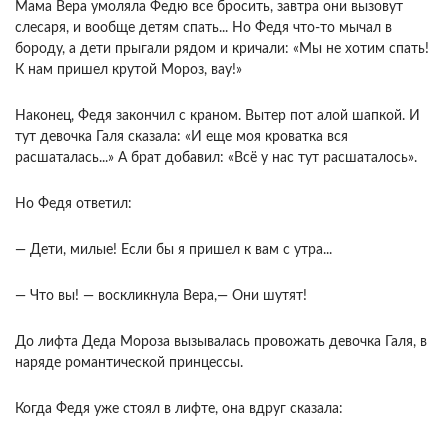
Мама Вера умоляла Федю все бросить, завтра они вызовут
слесаря, и вообще детям спать... Но Федя что-то мычал в
бороду, а дети прыгали рядом и кричали: «Мы не хотим спать!
К нам пришел крутой Мороз, вау!»
Наконец, Федя закончил с краном. Вытер пот алой шапкой. И
тут девочка Галя сказала: «И еще моя кроватка вся
расшаталась...» А брат добавил: «Всё у нас тут расшаталось».
Но Федя ответил:
— Дети, милые! Если бы я пришел к вам с утра...
— Что вы! — воскликнула Вера,— Они шутят!
До лифта Деда Мороза вызывалась провожать девочка Галя, в
наряде романтической принцессы.
Когда Федя уже стоял в лифте, она вдруг сказала: