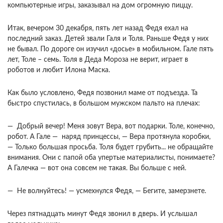
компьютерные игры, заказывал на дом огромную пиццу.
Итак, вечером 30 декабря, пять лет назад Федя ехал на
последний заказ. Детей звали Галя и Толя. Раньше Федя у них
не бывал. По дороге он изучил «досье» в мобильном. Гале пять
лет, Толе – семь. Толя в Деда Мороза не верит, играет в
роботов и любит Илона Маска.
Как было условлено, Федя позвонил маме от подъезда. Та
быстро спустилась, в большом мужском пальто на плечах:
— Добрый вечер! Меня зовут Вера, вот подарки. Толе, конечно,
робот. А Гале — наряд принцессы, — Вера протянула коробки,
— Только большая просьба. Толя будет грубить... не обращайте
внимания. Они с папой оба упертые материалисты, понимаете?
А Галечка — вот она совсем не такая. Вы больше с ней.
— Не волнуйтесь! — усмехнулся Федя, — Бегите, замерзнете.
Через пятнадцать минут Федя звонил в дверь. И услышал