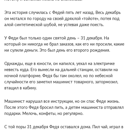
Эта история случилась с Федей пять лет назад. Весь декабрь
он мотался по городу на своей дряхлой «тойоте», потея под
алой синтетической шубой, не успевая даже поесть.
У Феди был только один святой день – 31 декабря. На
который он никогда не брал заказов, как его ни просили, какие
ни сулили деньги. Это был день его второго рождения.
Однажды, еще в юности, он напился, уехал на электричке
невесть куда. Его вынесли на дальней станции, оставили на
ночной платформе. Федя бы там околел, но по небесной
случайности его заметил машинист товарного, затормозил,
втащил в кабину.
Машинист нарушал все инструкции, но он спас Феде жизнь.
После этого Федя бросил пить, а детям машиниста отправлял
подарки. Мелочь, конфеты, но регулярно.
С той поры 31 декабря Федя оставался дома. Пил чай, играл в