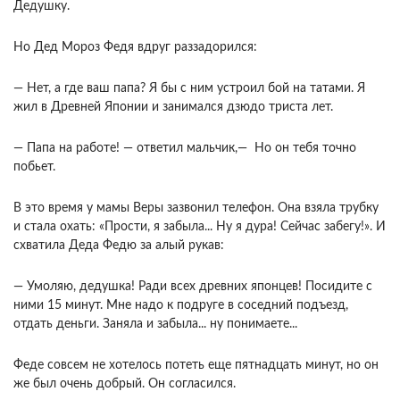
Дедушку.
Но Дед Мороз Федя вдруг раззадорился:
— Нет, а где ваш папа? Я бы с ним устроил бой на татами. Я
жил в Древней Японии и занимался дзюдо триста лет.
— Папа на работе! — ответил мальчик,— Но он тебя точно
побьет.
В это время у мамы Веры зазвонил телефон. Она взяла трубку
и стала охать: «Прости, я забыла... Ну я дура! Сейчас забегу!». И
схватила Деда Федю за алый рукав:
— Умоляю, дедушка! Ради всех древних японцев! Посидите с
ними 15 минут. Мне надо к подруге в соседний подъезд,
отдать деньги. Заняла и забыла... ну понимаете...
Феде совсем не хотелось потеть еще пятнадцать минут, но он
же был очень добрый. Он согласился.