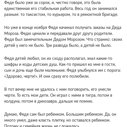
Феде было уже за сорок, и, честно говоря, это была
единственная его стабильная работа. Весь год он занимался
разным: то таксистом, то курьером, то в ремонтной бригаде.
Но уже в конце ноября Федя начинал получать заказы на Деда
Мороза. Федю ценили и передавали друг другу родители.
Федя был замечательным Дедом Морозом. Что странно: своих
детей у него не было. Три развода было, а детей не было.
Федя детей любил, он их сходу располагал, знал какие-то
шифры и коды детских душ. Как-то пришел ко мне в гости,
сын и дочь еще были маленькие. Федя улыбнулся им с порога:
«Здорово, черти!». И они сразу его полюбили.
В тот вечер мне не удалось с ним поговорить, его унесли
черти. То есть мои дети. Он играл с ними в тигра, потом в
колдуна, потом в динозавра, дальше не помню.
Думаю, Федя сам был ребенком. Большим ребенком. Да, он
много умел, даже класть плитку, но оставался ребенком.
Потому и семейная жизнь не сложилась.