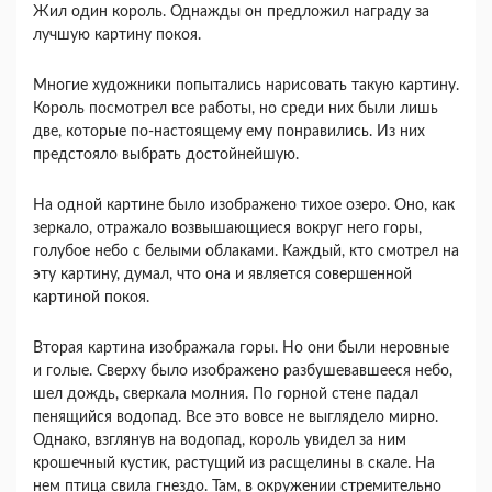
Жил один король. Однажды он предложил награду за
лучшую картину покоя.
Многие художники попытались нарисовать такую картину.
Король посмотрел все работы, но среди них были лишь
две, которые по-настоящему ему понравились. Из них
предстояло выбрать достойнейшую.
На одной картине было изображено тихое озеро. Оно, как
зеркало, отражало возвышающиеся вокруг него горы,
голубое небо с белыми облаками. Каждый, кто смотрел на
эту картину, думал, что она и является совершенной
картиной покоя.
Вторая картина изображала горы. Но они были неровные
и голые. Сверху было изображено разбушевавшееся небо,
шел дождь, сверкала молния. По горной стене падал
пенящийся водопад. Все это вовсе не выглядело мирно.
Однако, взглянув на водопад, король увидел за ним
крошечный кустик, растущий из расщелины в скале. На
нем птица свила гнездо. Там, в окружении стремительно