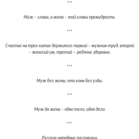
***
Муж – глава, а жена – той главы премудрость.
***
Счастье на трех китах держится: первый – мужнин труд, второй
– женский ум, третий — ребячье здоровье.
***
Муж без жены, что конь без узды.
***
Муж да жена – одно тело, одно дело
***
Русские народные пословицы