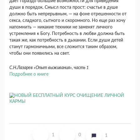
дает гораздо большие возможно­сти для приведения
души в порядок. Смысл поста прост: счастье в душе
должно быть непрерыв­ным, — на фоне отрешенности от
секса, сладкого, сытного и скоромного. Но еще раз хочу
напом­нить — никакие техники не заменят личного
устремления к Богу. Потребность в любви должна быть
такая же, как потребность в дыхании. Если души детей
станут гармоничными, все сложится та­ким образом,
чтобы они появились на свет.
С.Н.Лазарев «Опыт выживания», часть 1
Подробнее о книге
1
0
1