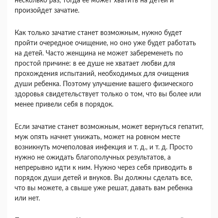
несколько раз, тогда ее может хватить на детей и
произойдет зачатие.
Как только зачатие станет возможным, нужно бу­дет
пройти очередное очищение, но оно уже будет работать
на детей. Часто женщина не может забере­менеть по
простой причине: в ее душе не хватает любви для
прохождения испытаний, необходимых для очищения
души ребенка. Поэтому улучшение вашего физического
здоровья свидетельствует толь­ко о том, что вы более или
менее привели себя в по­рядок.
Если зачатие станет возможным, может вернуть­ся гепатит,
муж опять начнет унижать, может на ровном месте
возникнуть мочеполовая инфекция и т. д., и т. д. Просто
нужно не ожидать благопо­лучных результатов, а
непрерывно идти к ним. Нужно через себя приводить в
порядок души детей и внуков. Вы должны сделать все,
что вы можете, а свыше уже решат, давать вам ребенка
или нет.