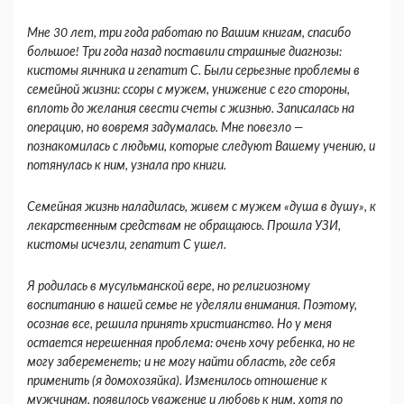
Мне 30 лет, три года работаю по Вашим кни­гам, спасибо
большое! Три года назад поставили страшные диагнозы:
кистомы яичника и гепатит С. Были серьезные проблемы в
семейной жизни: ссоры с мужем, унижение с его стороны,
вплоть до желания свести счеты с жизнью. Записалась на
операцию, но вовремя задумалась. Мне повез­ло —
познакомилась с людьми, которые следуют Вашему учению, и
потянулась к ним, узнала про книги.
Семейная жизнь наладилась, живем с мужем «душа в душу», к
лекарственным средствам не обращаюсь. Прошла УЗИ,
кистомы исчезли, гепа­тит С ушел.
Я родилась в мусульманской вере, но религиоз­ному
воспитанию в нашей семье не уделяли внима­ния. Поэтому,
осознав все, решила принять хрис­тианство. Но у меня
остается нерешенная проб­лема: очень хочу ребенка, но не
могу забеременеть; и не могу найти область, где себя
применить (я домохозяйка). Изменилось отноше­ние к
мужчинам, появилось уважение и любовь к ним, хотя по