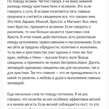
По поводу ислама. Честно говоря, я не вижу ни­какой
разницы между христианством и исламом. Это если
говорить о сути. В исламе почитаются пять главных
пророков и считается священным все, что сказано ими.
Это Ной, Авраам, Моисей, Христос и Магомет. Все, чему
учил Христос, признается исла­мом. Если говорить о
различиях, то они больше ка­саются трактовки слов
Христа. В этом плане, дейст­вительно, есть разногласия
между католиками, пра­вославными и мусульманами. Если
же уйти за пределы обрядности, политики и экономики,
то ис­лам и христианство учат одному и тому же: Бог
един, любовь к Нему — высшее благо, воля Творца
священна, и принимать ее нужно беспрекословно. Десять
заповедей одинаково священны как для му­сульман, так и
для христиан. Так что главное — это не принадлежность к
какой-то религии, а любовь в душе и выполнение главных
заповедей.
Еще несколько слов по поводу потомков. Я не раз
говорил, что молитва за них особенно эффек­тивна весной
и в начале августа. Если весной соблю­дается пост, то это