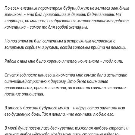
По всем внешним параметрам будущий муж не являлся завидным
женихом, – это был приехавший из деревни бедный парень. Ни
квартиры, ни машины, ни образования, малооплачиваемая работа
каменщика – самое то для гордой женщины.
Но при этом он был солнечным и остроумным человеком с
золотыми сердцем и руками, всегда готовым прийти на помощь.
Рядом с ним мне было хорошо и тепло, но не знала – люблю ли.
Спустя год после нашего знакомства мне свыше дали испытание
сильнейшей страстью к другому. Это была кошмарная
привязанность, причем взаимная, но я хотела сначала закончить
прежние отношения.
В итоге я бросила будущего мужа – и вдруг остро ощутила всю
его душевную боль. Так я поняла, что все-таки люблю его.
В моей душе поселились два чувства: тяжелая любовь-страсть и
нежная любовь-дружба. Когда молилась, страсть ненадолго