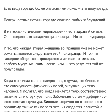
Есть вещь гораздо более опасная, чем ложь, — это полуправда.
Поверхностные истины гораздо опаснее любых заблуждений.
В материалистиче­ском мировоззрении есть здравый смысл.
Оно со­здало всю западную цивилизацию. Но это полу­правда.
И то, что каждая вторая женщина во Франции уже не может
рожать, является след­ствием этой полуправды. И то, что
западное об­щество вырождается и исчезает, заменяясь
арабско-мусульманским населением, — это ре­зультат той же
полуправды.
Когда я начинал свои исследования, я думал, что биополе —
это совокупность физических по­лей, окружающих тело
человека. Я полагал, что, когда меняется тело, соответственно
изменяется и структура поля. Заболевает орган — деформиру­
ется полевая структура. Биополе вторично по от­ношению к
организму, так же как поле тяготения создается планетой, а