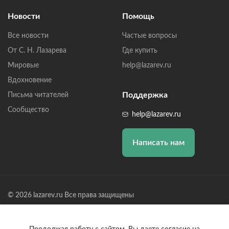
Новости
Помощь
Все новости
Частые вопросы
От С. Н. Лазарева
Где купить
Мировые
help@lazarev.ru
Вдохновение
Поддержка
Письма читателей
Сообщество
help@lazarev.ru
Написать нам
© 2026 lazarev.ru Все права защищены
Лазарев Сергей Николаевич (ИП) ИНН: 782570100635, ОГРНИП:
314784729300600, Р/С: 40802810102570002043,
Банк: ОАО "АЛЬФА-БАНК" БИК: 044525593, К/С: