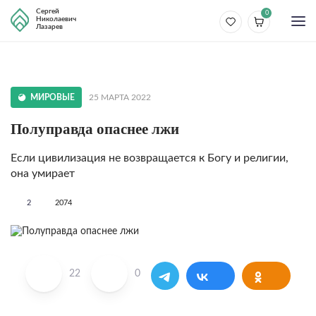
Сергей
0
Николаевич
Лазарев
МИРОВЫЕ
25 МАРТА 2022
Полуправда опаснее лжи
Если цивилизация не возвраща­ется к Богу и религии,
она умирает
2
2074
22
0