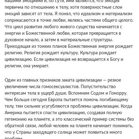
нашими эмоциями и, по сути, ими являются, что эмоция
первична по отношению к телу, хотя поверхностные слои
эмоций зависят от тела. Я понял, что идеализм и материализм
сопри­касаются в точке любви, являясь частями общего целого.
Что цикл развития любого живого сущест­ва начинается с
энергии и Божественной любви, которая превращается в
духовное начало, а затем в материальные структуры.
Приходящая из тон­ких планов Божественная энергия рождает
рели­гию. Религия рождает культуру. Культура рожда­ет
цивилизацию. Если цивилизация не возвраща­ется к Богу и
религии, она умирает.
Один из главных признаков заката цивилиза­ции — резкое
увеличение числа гомосексуалистов. Попустительство
интересам тела в ущерб душе. Вспомним Содом и Гоморру.
Чем больше сегодня Европа пытается помочь погибающему
телу, тем сильнее усугубляются проблемы цивилизации. Ко­гда
Америка пытается спасти цивилизацию, созда­вая полную
гегемонию на планете, а это классиче­ский пример системы без
обратной связи, любой человек на планете начинает понимать,
что у Страны заходящего солнца может появиться мно­го