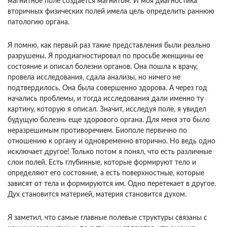
магнитное поле создается магнитом. И моя диагностика
вторичных физиче­ских полей имела цель определить раннюю
пато­логию органа.
Я помню, как первый раз такие представления были реально
разрушены. Я продиагностировал по просьбе женщины ее
состояние и описал болез­ни органов. Она пошла к врачу,
провела исследо­вания, сдала анализы, но ничего не
подтверди­лось. Она была совершенно здорова. А через год
начались проблемы, и тогда исследования дали именно ту
картину, которую я описал. Значит, ис­следуя поле, я увидел
будущую болезнь еще здо­рового органа. Для меня это было
неразрешимым противоречием. Биополе первично по
отношению к органу и одновременно вторично. Но ведь одно
исключает другое! Только потом я понял, что есть различные
слои полей. Есть глубинные, которые формируют тело и
определяют его состояние, а есть поверхностные, которые
зависят от тела и формируются им. Одно перетекает в другое.
Дух становится материей, материя становится духом.
Я заметил, что самые главные полевые структу­ры связаны с