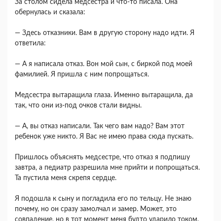
За столом сидела медсестра и что-то писала. Она
обернулась и сказала:
— Здесь отказники. Вам в другую сторону надо идти. Я
ответила:
— А я написала отказ. Вон мой сын, с биркой под моей
фамилией. Я пришла с ним попрощаться.
Медсестра вытаращила глаза. Именно вытаращила, да
так, что они из-под очков стали видны.
— А, вы отказ написали. Так чего вам надо? Вам этот
ребенок уже никто. Я Вас не имею права сюда пускать.
Пришлось объяснять медсестре, что отказ я подпишу
завтра, а педиатр разрешила мне прийти и попрощаться.
Та пустила меня скрепя сердце.
Я подошла к сыну и погладила его по тельцу. Не знаю
почему, но он сразу замолчал и замер. Может, это
совпадение, но в тот момент меня будто ударило током.