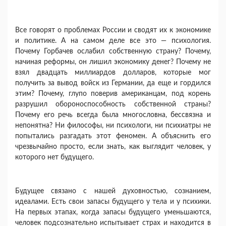
Все говорят о проблемах России и сводят их к экономике
и политике. А на самом деле все это — психология.
Почему Горбачев ослабил собствен­ную страну? Почему,
начиная реформы, он ли­шил экономику денег? Почему не
взял двадцать миллиардов долларов, которые мог
получить за вывод войск из Германии, да еще и гордился
этим? Почему, глупо поверив американцам, под корень
разрушил обороноспособность собственной страны?
Почему его речь всегда была многослов­на, бессвязна и
непонятна? Ни философы, ни пси­хологи, ни психиатры не
попытались разгадать этот феномен. А объяснить его
чрезвычайно про­сто, если знать, как выглядит человек, у
которого нет будущего.
Будущее связано с нашей духовностью, созна­нием,
идеалами. Есть свои запасы будущего у тела и у психики.
На первых этапах, когда запасы бу­дущего уменьшаются,
человек подсознательно ис­пытывает страх и находится в