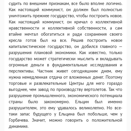
судить по внешним признакам, все было вполне логично.
Как настоящий комму­нист, он должен был полностью
уничтожить преж­нее государство, чтобы построить новое.
Как на­стоящий коммунист, он кричал о коллективной
нравственности и коллективной собственности, а сам
втайне мечтал обогатиться и ради сохранения своего
кресла готов был на все. Решив построить новое
капиталистическое государство, он добился главного —
разрушения плановой экономики. Как известно, только
государство может стратегически мыслить и вкладывать
огромные деньги в фунда­ментальные исследования и
перспективы. Частник живет сегодняшним днем, ему
нужна немедленная отдача от вложенных денег. Поэтому
торговые и развлекательные Центры для него гораздо
выгод­нее, чем завод по производству вертолетов. Так что
разрушение промышленного, экономического потенциала
страны было закономерно. Ельцин был именно
разрушителем, это ему удавалось ве­ликолепно. Но все-
таки запас будущего у Ельцина был побольше, чем у
Горбачева. Значит, можно говорить о положительной
динамике.