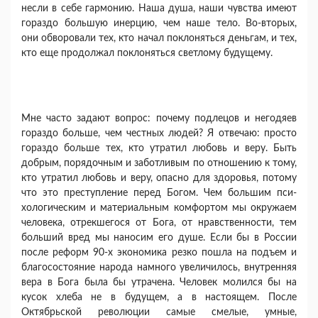
несли в себе гармонию. Наша душа, наши чувства имеют
гораздо большую инерцию, чем наше тело. Во-вторых,
они обворовали тех, кто начал покло­няться деньгам, и тех,
кто еще продолжал покло­няться светлому будущему.
Мне часто задают вопрос: почему подлецов и негодяев
гораздо больше, чем честных людей? Я отвечаю: просто
гораздо больше тех, кто утра­тил любовь и веру. Быть
добрым, порядочным и заботливым по отношению к тому,
кто утратил любовь и веру, опасно для здоровья, потому
что это преступление перед Богом. Чем большим пси­
хологическим и материальным комфортом мы окружаем
человека, отрекшегося от Бога, от нрав­ственности, тем
больший вред мы наносим его душе. Если бы в России
после реформ 90-х эконо­мика резко пошла на подъем и
благосостояние на­рода намного увеличилось, внутренняя
вера в Бога была бы утрачена. Человек молился бы на
кусок хлеба не в будущем, а в настоящем. После
Октябрьской революции самые смелые, умные,