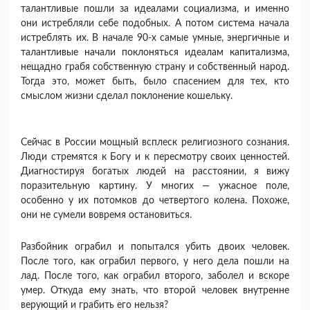
талантливые пошли за идеалами социализма, и именно
они истребляли себе подобных. А потом система начала
истреблять их. В начале 90-х са­мые умные, энергичные и
талантливые начали по­клоняться идеалам капитализма,
нещадно грабя собственную страну и собственный народ.
Тогда это, может быть, было спасением для тех, кто
смыслом жизни сделал поклонение кошельку.
Сейчас в России мощный всплеск религиозного сознания.
Люди стремятся к Богу и к пересмотру своих ценностей.
Диагностируя богатых людей на расстоянии, я вижу
поразительную картину. У многих — ужасное поле,
особенно у их потом­ков до четвертого колена. Похоже,
они не сумели вовремя остановиться.
Разбойник ограбил и попытался убить двоих человек.
После того, как ограбил первого, у него дела пошли на
лад. После того, как ограбил второ­го, заболел и вскоре
умер. Откуда ему знать, что второй человек внутренне
верующий и грабить его нельзя?