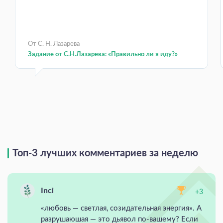
От С. Н. Лазарева
Задание от С.Н.Лазарева: «Правильно ли я иду?»
Топ-3 лучших комментариев за неделю
Inci
+3
«любовь — светлая, созидательная энергия». А
разрушаюшая — это дьявол по-вашему? Если