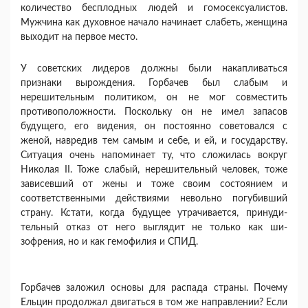
количество бесплодных людей и гомосексуалистов.
Мужчина как духовное начало начинает слабеть, женщина
выходит на первое место.
У советских лидеров должны были накапли­ваться
признаки вырождения. Горбачев был сла­бым и
нерешительным политиком, он не мог со­вместить
противоположности. Поскольку он не имел запасов
будущего, его видения, он постоянно советовался с
женой, навредив тем самым и себе, и ей, и государству.
Ситуация очень напоминает ту, что сложилась вокруг
Николая II. Тоже сла­бый, нерешительный человек, тоже
зависевший от жены и тоже своим состоянием и
соответствен­ными действиями невольно погубивший
страну. Кстати, когда будущее утрачивается, принуди­
тельный отказ от него выглядит не только как ши­
зофрения, но и как гемофилия и СПИД.
Горбачев заложил основы для распада страны. Почему
Ельцин продолжал двигаться в том же на­правлении? Если