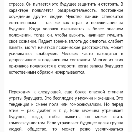
стрессе. Он пытает­ся это будущее защитить и отстоять. В
характере появляется раздражительность, постоянное
осуж­дение других людей. Чувство паники становится
естественным — так же как страх и переживание за
будущее. Когда человек оказывается в более опасном
положении, тогда он, чтобы выжить, на­чинает глушить
свое сознание. Падает зрение, вплоть до слепоты, слабеет
память, могут начаться психические расстройства, может
усиливаться слабоумие. Человек часто находится в
депрессив­ном и подавленном состоянии. Многие из этих
признаков появляются в старости, когда запасы будущего
естественным образом исчерпываются.
Переходим к следующей, еще более опасной ступени
утраты будущего. Это бесплодие у муж­чин и женщин. Это
тенденция к смене пола или гомосексуализм. Но перед
этим — рак, диабет и т. д. Если мужчина утрачивает
будущее, тогда, чтобы выжить, он может стать
гомосексуалистом. Если утрачивает будущее целая группа
людей, об­щество, то может резко увеличиваться