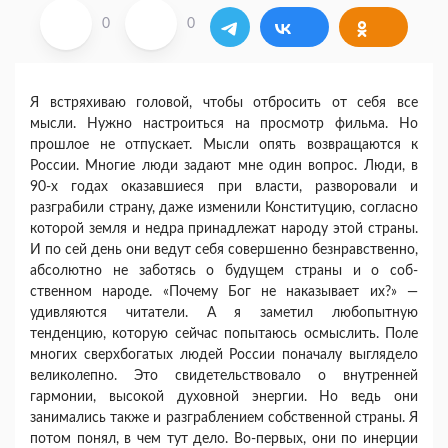
0
0
Я встряхиваю головой, чтобы отбросить от себя все
мысли. Нужно настроиться на просмотр филь­ма. Но
прошлое не отпускает. Мысли опять воз­вращаются к
России. Многие люди задают мне один вопрос. Люди, в
90-х годах оказавшиеся при власти, разворовали и
разграбили страну, даже изменили Конституцию, согласно
которой земля и недра принадлежат народу этой страны.
И по сей день они ведут себя совершенно безнравственно,
абсолютно не заботясь о будущем страны и о соб­
ственном народе. «Почему Бог не наказывает их?» —
удивляются читатели. А я заметил любо­пытную
тенденцию, которую сейчас попытаюсь осмыслить. Поле
многих сверхбогатых людей Рос­сии поначалу выглядело
великолепно. Это свиде­тельствовало о внутренней
гармонии, высокой ду­ховной энергии. Но ведь они
занимались также и разграблением собственной страны. Я
потом по­нял, в чем тут дело. Во-первых, они по инерции