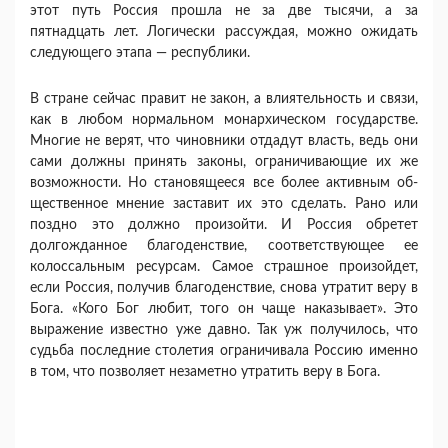
этот путь Россия прошла не за две тысячи, а за
пятнадцать лет. Логически рассуждая, можно ожидать
сле­дующего этапа — республики.
В стране сейчас правит не закон, а влиятель­ность и связи,
как в любом нормальном монархи­ческом государстве.
Многие не верят, что чинов­ники отдадут власть, ведь они
сами должны принять законы, ограничивающие их же
возмож­ности. Но становящееся все более активным об­
щественное мнение заставит их это сделать. Рано или
поздно это должно произойти. И Россия обре­тет
долгожданное благоденствие, соответствующее ее
колоссальным ресурсам. Самое страшное про­изойдет,
если Россия, получив благоденствие, сно­ва утратит веру в
Бога. «Кого Бог любит, того он чаще наказывает». Это
выражение известно уже давно. Так уж получилось, что
судьба последние столетия ограничивала Россию именно
в том, что позволяет незаметно утратить веру в Бога.