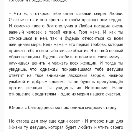
головой и продолжил беседу:
– Что ж, я открою тебе один главный секрет Любви.
Счастье есть, и оно кроется в твоём драгоценном сердце.
И семечко твоего благополучия в Любви посадил очень
важный человек в твоей жизни. Твоя мама. И как ты
относишься к ней, так и будешь относиться ко всем
женщинам мира. Ведь мама – это первая Любовь, которая
приняла тебя в свои заботливые объятия. Это твой первый
образ женщины. Будешь любить и почитать свою маму –
научишься ценить и уважать всех женщин. И тогда ты
увидишь, что однажды понравившаяся тебе девушка
ответит на твоё внимание ласковым взором, нежной
улыбкой и добрым словом. Ты не будешь предубеждён
против женщин. Ты увидишь их Истинными. Наше
отношение к родителям – одно из мерил нашего счастья.
Юноша с благодарностью поклонился мудрому старцу.
Но старец дал ему еще один совет - И второе: ищи для
Жизни ту девушку, которая будет любить и чтить своего