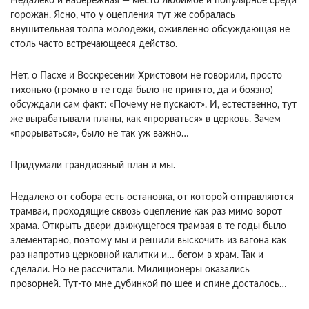
Недалеко и набережная — место любимое и популярное среди
горожан. Ясно, что у оцепления тут же собралась
внушительная толпа молодежи, оживленно обсуждающая не
столь часто встречающееся действо.
Нет, о Пасхе и Воскресении Христовом не говорили, просто
тихонько (громко в те года было не принято, да и боязно)
обсуждали сам факт: «Почему не пускают». И, естественно, тут
же вырабатывали планы, как «прорваться» в церковь. Зачем
«прорываться», было не так уж важно…
Придумали грандиозный план и мы.
Недалеко от собора есть остановка, от которой отправляются
трамваи, проходящие сквозь оцепление как раз мимо ворот
храма. Открыть двери движущегося трамвая в те годы было
элементарно, поэтому мы и решили выскочить из вагона как
раз напротив церковной калитки и… бегом в храм. Так и
сделали. Но не рассчитали. Милиционеры оказались
проворней. Тут-то мне дубинкой по шее и спине досталось…