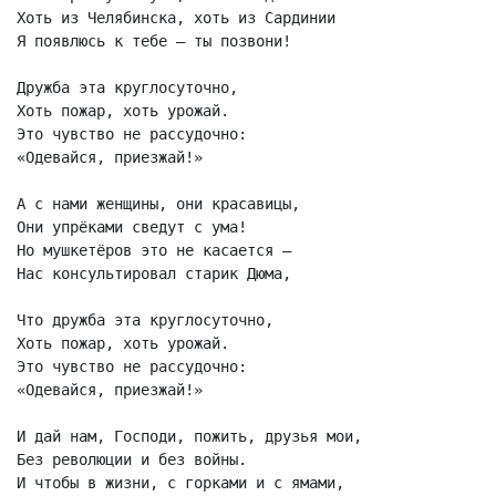
Хоть из Челябинска, хоть из Сардинии

Я появлюсь к тебе – ты позвони!

Дружба эта круглосуточно,

Хоть пожар, хоть урожай.

Это чувство не рассудочно:

«Одевайся, приезжай!»

А с нами женщины, они красавицы,

Они упрёками сведут с ума!

Но мушкетёров это не касается –

Нас консультировал старик Дюма,

Что дружба эта круглосуточно,

Хоть пожар, хоть урожай.

Это чувство не рассудочно:

«Одевайся, приезжай!»

И дай нам, Господи, пожить, друзья мои,

Без революции и без войны.

И чтобы в жизни, с горками и с ямами,
