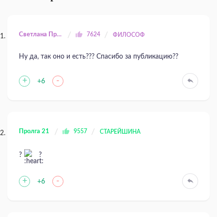
Светлана Прилуцкая
7624
ФИЛОСОФ
Ну да, так оно и есть??? Спасибо за публикацию??
+
-
+6
Пролга 21
9557
СТАРЕЙШИНА
?
?
+
-
+6