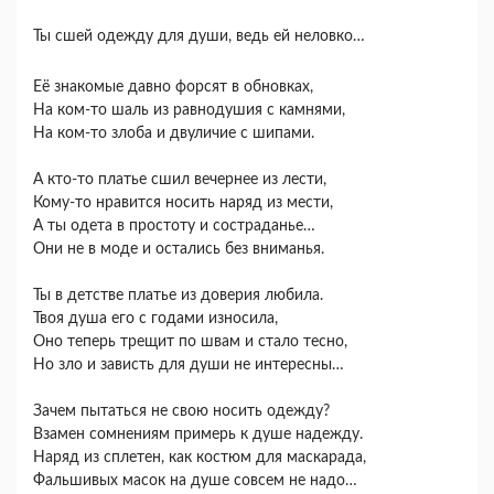
Ты сшей одежду для души, ведь ей неловко…
Её знакомые давно форсят в обновках,
На ком-то шаль из равнодушия с камнями,
На ком-то злоба и двуличие с шипами.
А кто-то платье сшил вечернее из лести,
Кому-то нравится носить наряд из мести,
А ты одета в простоту и состраданье…
Они не в моде и остались без вниманья.
Ты в детстве платье из доверия любила.
Твоя душа его с годами износила,
Оно теперь трещит по швам и стало тесно,
Но зло и зависть для души не интересны…
Зачем пытаться не свою носить одежду?
Взамен сомнениям примерь к душе надежду.
Наряд из сплетен, как костюм для маскарада,
Фальшивых масок на душе совсем не надо…