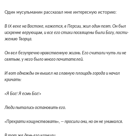
Один мусульманин рассказал мне интерес­ную историю:
В IX веке на Востоке, кажется, в Персии, жил один поэт. Он был
искренне верую­щим, и все его стихи посвящены были Богу, пости­
жению Творца.
Он вел безупречно нравственную жизнь. Его считали чуть ли не
святым, у него было много почитателей.
И вот однажды он вышел на главную площадь города и начал
кричать:
«Я Бог! Я есмь Бог!»
Люди пытались остановить его.
«Пре­крати кощунствовать», — просили они, но он не унимался.
В тот же день его казнили.