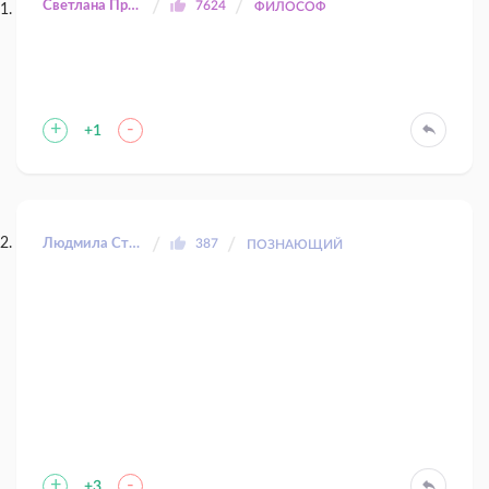
Светлана Прилуцкая
7624
ФИЛОСОФ
+
-
+1
Людмила Сторожук
387
ПОЗНАЮЩИЙ
+
-
+3