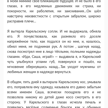
в моей мимике своё ближайшее будущее. И не было в его
глазах, в его медленных движениях ни страха, ни
покорности, ни раболепия, ни заискивания…Он шёл
навстречу неизвестности с открытым забралом, широко
расправив плечи…
Я вытерла Карельскому сопли. И не выдержала, обняла
его. Я почувствовала, как размякло его доселе
напряжённое тело, как подался он ко мне, и, казалось,
обнял меня, не поднимая рук. А потом , шагнув назад,
снова посмотрел мне в лицо тёплыми, полными надежды
глазами. «Иди, Саша, играй!» — выдавила я, и Карельский
чуть улыбнулся углами губ, повернулся и пошёл, на
мгновение обернувшись назад…Так уходят мужчины от
любимых женщин в надежде вернуться.
В общем, пять дней я вытирала Карельскому нос, умывала
его, поправляла ему одежду, называла его давно забытым
всеми именем Саша, всячески поощряла его и не
позволяла никому из детей даже косо смотреть в его
сторону. У Карельского в глазах исчезла печаль и
появились весёлые солнечные брызги, как у обычных