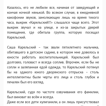
Казалось, его не любили все, начиная от заведующей и
кончая ночной нянькой. Во всяком случае, в ежедневной
какофонии звуков, замолкающих лишь на время тихого
часа, выкрик «Карельский!!!» слышался чаще всего. Этот
выкрик звучал и на улице, и из-за закрытых дверей
помещения, где обитала группа, которую посещал
Карельский.
Саша Карельский – так звали пятилетнего мальчика,
обитавшего в детском садике, в котором мне довелось в
юности работать воспитательницей. Карельский был
долговяз, головаст и всегда соплив. Впрочем, если бы не
сопли и заляпанная едой одежда, то Карельский потянул
бы на эдакого юного дворянского отпрыска – столь
интеллигентны были черты его лица и столь глубок и
печален был его взгляд.
Карельский, судя по частоте озвучивания его фамилии,
был виноват во всём и всегда.
Даже если все дети хулиганили, а он лишь присутствовал