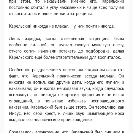
при этом, то наказывали именно его. Карельский
постоянно обитал в углу наказанных и чаще всех получал
от воспиталок и нянек пинки и затрещины.
Карельский никогда не плакал. Ну, или почти никогда.
Лишь изредка, когда отвешенная затрещина была
особенно сильной, он пускал скупую мужскую слезу,
отчего сопли начинали истекать до подбородка, делая
Карельского ещё более отвратительным для воспиталок.
Особенное раздражение у персонала садика вызывал тот
факт, что Карельский практически всегда молчал. Он
никогда не вопил, как другие дети, когда его лупили и
наказывали; он никогда не издавал звуки, когда случалось
всплакнуть; он никогда не просил прощения и не искал
оправданий, в попытках избежать несправедливого
наказания. Карельский был выше этого. Он терпеливо, как
Иисус, нёс свой крест, и лишь звук шмыгающего носа
выдавал его человеческое происхождение.
Создавалось впечатление, что Карельский был лишним в