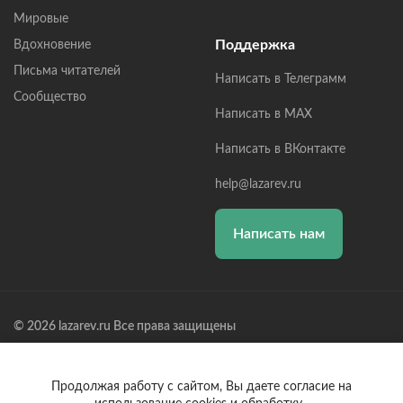
Мировые
Поддержка
Вдохновение
Письма читателей
Написать в Телеграмм
Сообщество
Написать в MAX
Написать в ВКонтакте
help@lazarev.ru
Написать нам
© 2026 lazarev.ru Все права защищены
Лазарев Сергей Николаевич (ИП) ИНН: 782570100635, ОГРНИП:
314784729300600, Р/С: 40802810102570002043,
Банк: ОАО "АЛЬФА-БАНК" БИК: 044525593, К/С:
Продолжая работу с сайтом, Вы даете согласие на
30101810200000000593