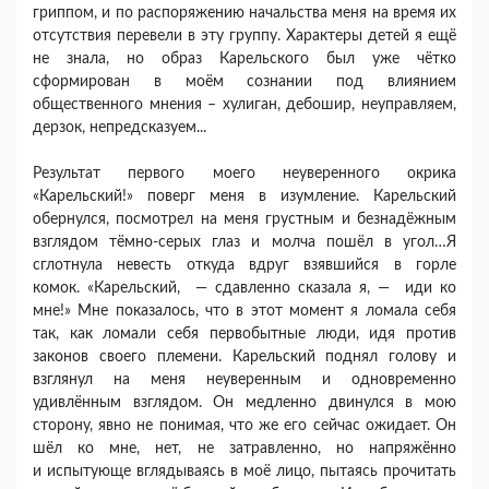
гриппом, и по распоряжению начальства меня на время их
отсутствия перевели в эту группу. Характеры детей я ещё
не знала, но образ Карельского был уже чётко
сформирован в моём сознании под влиянием
общественного мнения – хулиган, дебошир, неуправляем,
дерзок, непредсказуем...
Результат первого моего неуверенного окрика
«Карельский!» поверг меня в изумление. Карельский
обернулся, посмотрел на меня грустным и безнадёжным
взглядом тёмно-серых глаз и молча пошёл в угол…Я
сглотнула невесть откуда вдруг взявшийся в горле
комок. «Карельский, — сдавленно сказала я, — иди ко
мне!» Мне показалось, что в этот момент я ломала себя
так, как ломали себя первобытные люди, идя против
законов своего племени. Карельский поднял голову и
взглянул на меня неуверенным и одновременно
удивлённым взглядом. Он медленно двинулся в мою
сторону, явно не понимая, что же его сейчас ожидает. Он
шёл ко мне, нет, не затравленно, но напряжённо
и испытующе вглядываясь в моё лицо, пытаясь прочитать