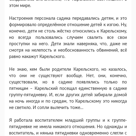
этом мире.
Настроения персонала садика передавались детям, и это
формировало определённое отношение детей к изгою. Ну,
конечно, дети не столь жёстко относились к Карельскому,
но всегда пользовались случаем свалить все свои
проступки на него. Дети знали наверняка, что, даже не
смотря на нелепость и необоснованность обвинений, всё
равно накажут Карельского.
Не знаю, кем были родители Карельского, но казалось,
что они не существуют вообще. Нет, они, конечно,
существовали, но в садике появлялись только по
пятницам – Карельский посещал единственную в садике
группу-пятидневку. И, если других детей забирали домой
на ночь иногда и по средам, то Карельскому это никогда
не светило. И сопли вылечить тоже…
Я работала воспитателем младшей группы и к группе-
пятидневке не имела никакого отношения. Но однажды и
воспитатель, и нянька пятидневки одновременно слегли с