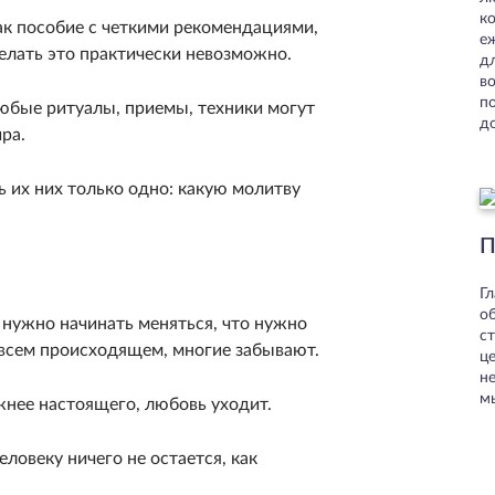
к
к по­собие с четкими рекомендациями,
е
елать это практически не­возможно.
д
в
п
лю­бые ритуалы, приемы, техники могут
д
ра.
ь их них только одно: какую молитву
П
Г
о
, нуж­но начинать меняться, что нужно
ст
всем происходящем, мно­гие забывают.
ц
н
м
жнее настоящего, любовь уходит.
ловеку ни­чего не остается, как