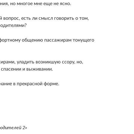
ния, но многое мне еще не ясно.
 вопрос, есть ли смысл говорить о том,
о­дителями?
мфортному общению пассажирам тонущего
­рами, уладить возникшую ссору, но,
 спасении и выжи­вании.
на­ние в прекрасной форме.
родителей 2»