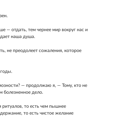
зен.
е — отдать, тем чер­нее мир вокруг нас и
дает наша душа.
ать, не преодолеет сожаления, которое
 годы.
зно­сти? — продолжаю я, — Тому, кто не
ом болезненное дело.
 ритуалов, то есть чем пышнее
держание, то есть чистое же­лание