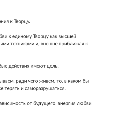
ния к Творцу.
бви к единому Творцу как высшей
лыми техниками и, внешне при­ближая к
бые действия име­ют цель.
ваем, ради чего живем, то, в каком бы
се терять и саморазрушаться.
ави­симость от будущего, энергия любви