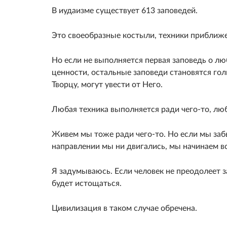
В иудаизме существует 613 заповедей.
Это своеоб­разные костыли, техники приближе
Но если не выполняется первая заповедь о лю
ценности, остальные за­поведи становятся го
Творцу, могут увести от Него.
Любая тех­ника выполняется ради чего-то, лю
Живем мы тоже ради чего-то. Но если мы забы
направле­нии мы ни двигались, мы начинаем в
Я задумываюсь. Если человек не преодолеет з
будет истощать­ся.
Цивилизация в таком случае обречена.