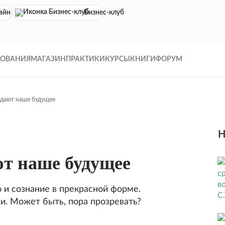
айн кинотеатр
Бизнес-клуб
ДОВАНИЯ
МАГАЗИН
ПРАКТИКИ
КУРСЫ
КНИГИ
ФОРУМ
здают наше будущее
Н
ют наше будущее
 и сознание в прекрасной форме.
и. Может быть, пора прозревать?