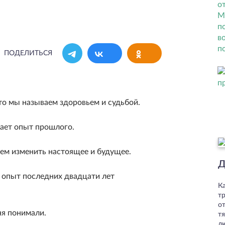
ПОДЕЛИТЬСЯ
то мы называем здоровьем и судьбой.
вает опыт прошлого.
м из­менить настоящее и будущее.
Д
 опыт последних двадцати лет
К
т
от
ня понимали.
т
л