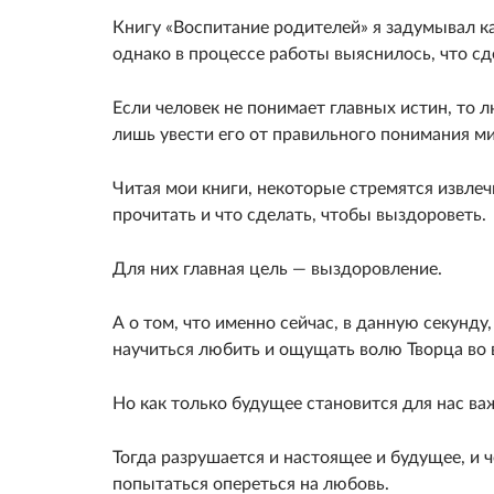
Книгу «Воспитание родителей» я задумывал ка
однако в процессе работы выяснилось, что сд
Если человек не понимает главных истин, то 
лишь увести его от правильного понимания ми
Читая мои кни­ги, некоторые стремятся извлеч
прочитать и что сделать, чтобы вы­здороветь.
Для них главная цель — выздоровление.
А о том, что именно сейчас, в данную секунду
научиться любить и ощущать волю Творца во 
Но как только будущее становится для нас ва
Тогда разрушается и настоящее и будущее, и че
попытаться опереться на лю­бовь.