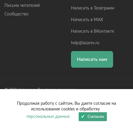
Письма читателей
Написать в Телеграмм
Сообщество
Написать в MAX
Написать в ВКонтакте
help@lazarev.ru
Написать нам
© 2026 lazarev.ru Все права защищены
Лазарев Сергей Николаевич (ИП) ИНН: 782570100635, ОГРНИП:
Продолжая работу с сайтом, Вы даете согласие на
314784729300600, Р/С: 40802810102570002043,
использование cookies и обработку
Банк: ОАО "АЛЬФА-БАНК" БИК: 044525593, К/С:
30101810200000000593
персональных данных
Согласен