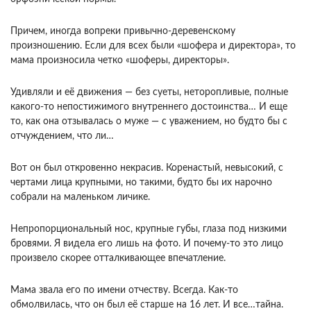
Причем, иногда вопреки привычно-деревенскому
произношению. Если для всех были «шофера и директора», то
мама произносила четко «шоферы, директоры».
Удивляли и её движения — без суеты, неторопливые, полные
какого-то непостижимого внутреннего достоинства… И еще
то, как она отзывалась о муже — с уважением, но будто бы с
отчуждением, что ли…
Вот он был откровенно некрасив. Коренастый, невысокий, с
чертами лица крупными, но такими, будто бы их нарочно
собрали на маленьком личике.
Непропорциональный нос, крупные губы, глаза под низкими
бровями. Я видела его лишь на фото. И почему-то это лицо
произвело скорее отталкивающее впечатление.
Мама звала его по имени отчеству. Всегда. Как-то
обмолвилась, что он был её старше на 16 лет. И все…тайна.