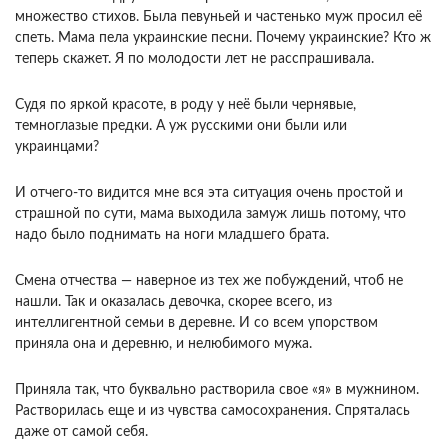
множество стихов. Была певуньей и частенько муж просил её
спеть. Мама пела украинские песни. Почему украинские? Кто ж
теперь скажет. Я по молодости лет не расспрашивала.
Судя по яркой красоте, в роду у неё были чернявые,
темноглазые предки. А уж русскими они были или
украинцами?
И отчего-то видится мне вся эта ситуация очень простой и
страшной по сути, мама выходила замуж лишь потому, что
надо было поднимать на ноги младшего брата.
Смена отчества — наверное из тех же побуждений, чтоб не
нашли. Так и оказалась девочка, скорее всего, из
интеллигентной семьи в деревне. И со всем упорством
приняла она и деревню, и нелюбимого мужа.
Приняла так, что буквально растворила свое «я» в мужнином.
Растворилась еще и из чувства самосохранения. Спряталась
даже от самой себя.