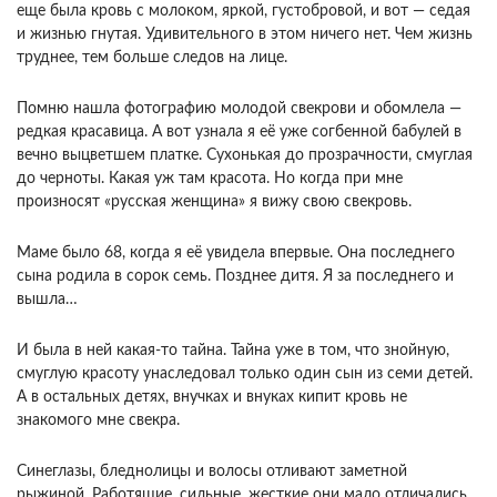
еще была кровь с молоком, яркой, густобровой, и вот — седая
и жизнью гнутая. Удивительного в этом ничего нет. Чем жизнь
труднее, тем больше следов на лице.
Помню нашла фотографию молодой свекрови и обомлела —
редкая красавица. А вот узнала я её уже согбенной бабулей в
вечно выцветшем платке. Сухонькая до прозрачности, смуглая
до черноты. Какая уж там красота. Но когда при мне
произносят «русская женщина» я вижу свою свекровь.
Маме было 68, когда я её увидела впервые. Она последнего
сына родила в сорок семь. Позднее дитя. Я за последнего и
вышла…
И была в ней какая-то тайна. Тайна уже в том, что знойную,
смуглую красоту унаследовал только один сын из семи детей.
А в остальных детях, внучках и внуках кипит кровь не
знакомого мне свекра.
Синеглазы, бледнолицы и волосы отливают заметной
рыжиной. Работящие, сильные, жесткие они мало отличались