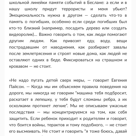
школьной линейки памяти событий в Беслане: а если и в
нашу школу придут террористы и меня убьют?
Эмоциональность нужна в другом — сделать что-то в
память о погибших, особенно если среди погибших был
кто-то близкий (например, посадить дерево или создать
видеоролик)… Важно говорить о том, как люди помогают
другим людям. Как привозят еду, воду, вещи
пострадавшим от наводнения, как разбирают завалы
после землетрясения и строят новые дома, как людей не
оставляют одних в беде. Фиксироваться на страшном и
кровавом — не стоит.
«Не надо пугать детей сверх меры, — говорит Евгения
Пайсон. — Когда мы им объясняем правила поведения на
дороге, мы никогда не говорим “машина тебя подбросит,
раскатает в лепешку, у тебя будут сломаны ребра, а их
осколками проткнет легкие”. Мы не описываем ужасные
последствия — мы концентрируемся на том, как себя
защитить. Если ребенок приходит к родителям и говорит,
что боится войны, терактов и тому подобного, — не стоит
его высмеивать. Не стоит и говорить “я тоже боюсь, давай