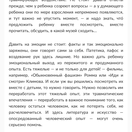
травмирующее воздействие. Не стоит давать ответы
прежде, чем у ребенка созреют вопросы — а у думающего
ребенка они по мере взросления непременно появляются,
и тут важно не упустить момент, — и надо знать, чтó
предложить ребенку вместе посмотреть, вместе
прочитать, обсудить, в какой музей сходить…
Давить на эмоции не стоит: факты и так эмоционально
заряжены, они говорят сами за себя. Патетика, пафос и
воздевание рук здесь лишние. Но важно дать ребенку
эмоциональный выход из пережитого и продуманного
опыта. Есть тяжелые — и не только для детей! — фильмы,
например, «Обыкновенный фашизм» Ромма или «Иди и
смотри» Климова. И если уж вы решились посмотреть их
вместе с детьми, то нужно говорить. Нужно позволить им
переработать этот тяжелый опыт, эти травматические
впечатления — переработать в важное понимание того, как
человеку остаться человеком, как не потерять себя, не
расчеловечиться. И здесь литература и искусство —
опосредованный человеческий опыт — могут очень
серьезно помочь.