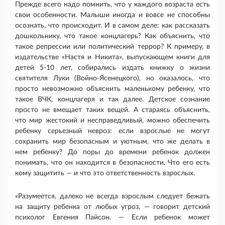
Прежде всего надо помнить, что у каждого возраста есть
свои особенности. Малыши иногда и вовсе не способны
осознать, что происходит. И в самом деле: как рассказать
дошкольнику, что такое концлагерь? Как объяснить, что
такое репрессии или политический террор? К примеру, в
издательстве «Настя и Никита», выпускающем книги для
детей 5-10 лет, собирались издать книжку о жизни
святителя Луки (Войно-Ясенецкого), но оказалось, что
просто невозможно объяснить маленькому ребенку, что
такое ВЧК, концлагеря и так далее. Детское сознание
просто не вмещает таких вещей. А стараясь объяснить,
что мир жестокий и несправедливый, можно обеспечить
ребенку серьезный невроз: если взрослые не могут
сохранить мир безопасным и уютным, что же делать в
нем ребенку? До поры до времени ребенок должен
понимать, что он находится в безопасности. Что его есть
кому защитить — и что это ответственность взрослых.
«Разумеется, далеко не всегда взрослым следует бежать
на защиту ребенка от любых угроз, — говорит детский
психолог Евгения Пайсон. — Если ребенок может