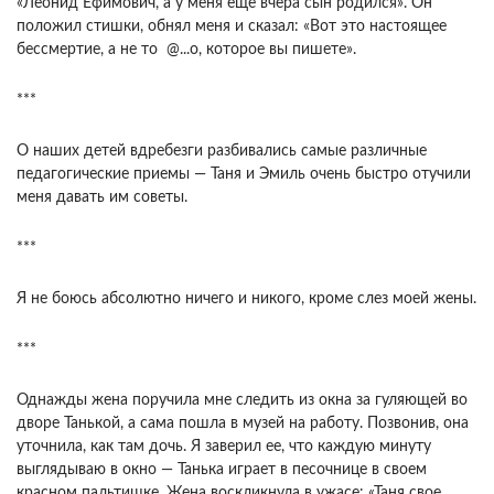
«Леонид Ефимович, а у меня еще вчера сын родился». Он
положил стишки, обнял меня и сказал: «Вот это настоящее
бессмертие, а не то @...о, которое вы пишете».
***
О наших детей вдребезги разбивались самые различные
педагогические приемы — Таня и Эмиль очень быстро отучили
меня давать им советы.
***
Я не боюсь абсолютно ничего и никого, кроме слез моей жены.
***
Однажды жена поручила мне следить из окна за гуляющей во
дворе Танькой, а сама пошла в музей на работу. Позвонив, она
уточнила, как там дочь. Я заверил ее, что каждую минуту
выглядываю в окно — Танька играет в песочнице в своем
красном пальтишке. Жена воскликнула в ужасе: «Таня свое