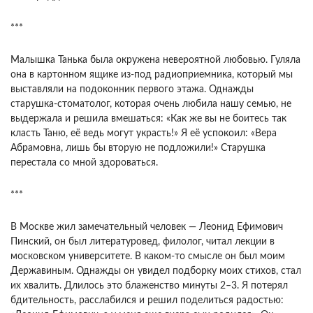
***
Малышка Танька была окружена невероятной любовью. Гуляла
она в картонном ящике из-под радиоприемника, который мы
выставляли на подоконник первого этажа. Однажды
старушка-стоматолог, которая очень любила нашу семью, не
выдержала и решила вмешаться: «Как же вы не боитесь так
класть Таню, её ведь могут украсть!» Я её успокоил: «Вера
Абрамовна, лишь бы вторую не подложили!» Старушка
перестала со мной здороваться.
***
В Москве жил замечательный человек — Леонид Ефимович
Пинский, он был литературовед, филолог, читал лекции в
московском университете. В каком-то смысле он был моим
Державиным. Однажды он увидел подборку моих стихов, стал
их хвалить. Длилось это блаженство минуты 2–3. Я потерял
бдительность, расслабился и решил поделиться радостью: