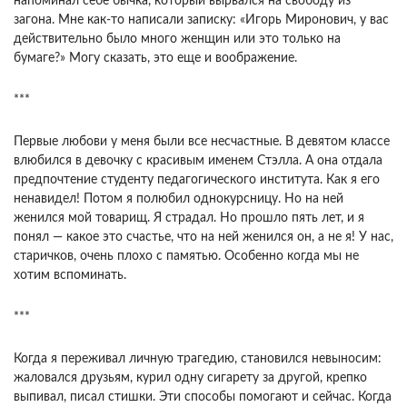
напоминал себе бычка, который вырвался на свободу из
загона. Мне как-то написали записку: «Игорь Миронович, у вас
действительно было много женщин или это только на
бумаге?» Могу сказать, это еще и воображение.
***
Первые любови у меня были все несчастные. В девятом классе
влюбился в девочку с красивым именем Стэлла. А она отдала
предпочтение студенту педагогического института. Как я его
ненавидел! Потом я полюбил однокурсницу. Но на ней
женился мой товарищ. Я страдал. Но прошло пять лет, и я
понял — какое это счастье, что на ней женился он, а не я! У нас,
старичков, очень плохо с памятью. Особенно когда мы не
хотим вспоминать.
***
Когда я переживал личную трагедию, становился невыносим:
жаловался друзьям, курил одну сигарету за другой, крепко
выпивал, писал стишки. Эти способы помогают и сейчас. Когда