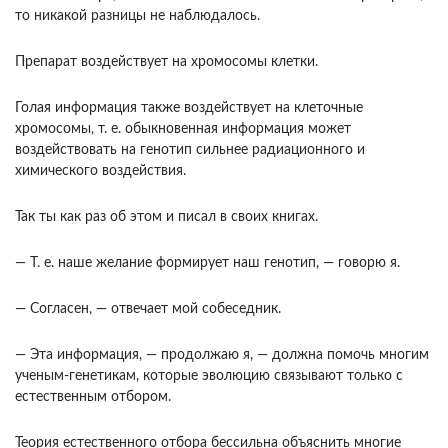
то никакой разницы не наблюдалось.
Препарат воздействует на хромосо­мы клетки.
Голая информация также воздействует на клеточные
хромосомы, т. е. обыкновенная ин­формация может
воздействовать на генотип силь­нее радиационного и
химического воздействия.
Так ты как раз об этом и писал в своих книгах.
— Т. е. наше желание формирует наш гено­тип, — говорю я.
— Согласен, — отвечает мой собеседник.
— Эта информация, — продолжаю я, — дол­жна помочь многим
ученым-генетикам, которые эволюцию связывают только с
естественным отбо­ром.
Теория естественного отбора бессильна объ­яснить многие