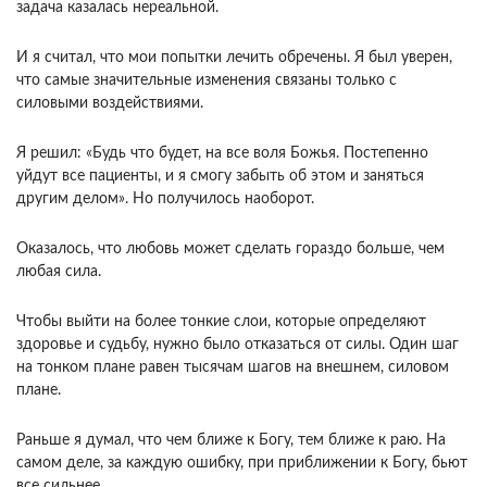
задача казалась нере­альной.
И я считал, что мои попытки лечить обре­чены. Я был уверен,
что самые значительные из­менения связаны только с
силовыми воздействия­ми.
Я решил: «Будь что будет, на все воля Божья. Постепенно
уйдут все пациенты, и я смогу забыть об этом и заняться
другим делом». Но получилось наоборот.
Оказалось, что лю­бовь может сделать гораздо больше, чем
любая сила.
Чтобы выйти на более тонкие слои, которые определяют
здоровье и судьбу, нужно было отка­заться от силы. Один шаг
на тонком плане равен тысячам шагов на внешнем, силовом
плане.
Рань­ше я думал, что чем ближе к Богу, тем ближе к раю. На
самом деле, за каждую ошибку, при при­ближении к Богу, бьют
все сильнее.