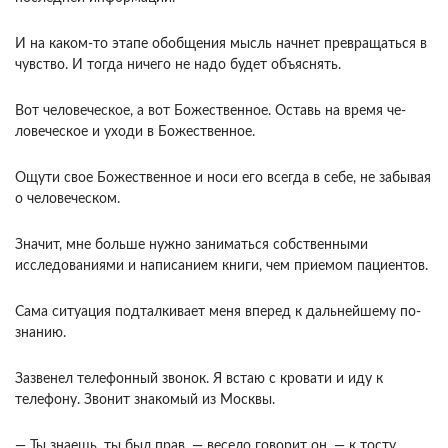
И на каком-то этапе обобщения мысль начнет превращаться в
чувство. И тогда ничего не надо будет объяснять.
Вот чело­веческое, а вот Божественное. Оставь на время че­
ловеческое и уходи в Божественное.
Ощути свое Божественное и носи его всегда в себе, не забывая
о человеческом.
Значит, мне больше нужно за­ниматься собственными
исследованиями и написа­нием книги, чем приемом пациентов.
Сама ситуа­ция подталкивает меня вперед к дальнейшему по­
знанию.
Зазвенел телефонный звонок. Я встаю с кровати и иду к
телефону. Звонит знакомый из Москвы.
— Ты знаешь, ты был прав, — весело говорит он, — к тосту