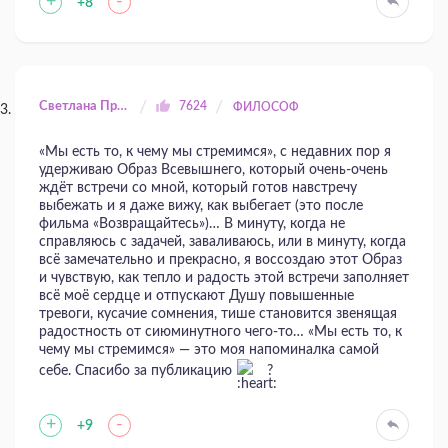
+
-
+8
Светлана Прилуцкая
7624
ФИЛОСОФ
«Мы есть то, к чему мы стре­мимся», с недавних пор я
удерживаю Образ Всевышнего, который очень-очень
ждёт встречи со мной, который готов навстречу
выбежать и я даже вижу, как выбегает (это после
фильма «Возвращайтесь»)… В минуту, когда не
справляюсь с задачей, заваливаюсь, или в минуту, когда
всё замечательно и прекрасно, я воссоздаю этот Образ
и чувствую, как тепло и радость этой встречи заполняет
всё моё сердце и отпускают Душу повышенные
тревоги, кусачие сомнения, тише становится звенящая
радостность от сиюминутного чего-то… «Мы есть то, к
чему мы стре­мимся» — это моя напоминалка самой
себе. Спасибо за публикацию
?
+
-
+9