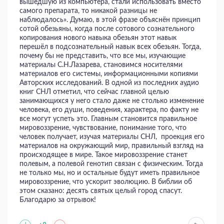
вышедшую из компьютера, стали использовать вместо
самого препарата, то никакой разницы не
наблюдалось». Думаю, в этой фразе объяснён принцип
сотой обезьяны, когда после сотового сознательного
копирования нового навыка обезьян этот навык
перешёл в подсознательный навык всех обезьян. Тогда,
почему бы не представить, что все мы, изучающие
материалы С.Н.Лазарева, становимся носителями
материалов его системы, информационными копиями
Авторских исследований. В одной из последних аудио
книг СНЛ отметил, что сейчас главной целью
занимающихся у него стало даже не столько изменение
человека, его души, поведения, характера, по факту не
все могут успеть это. Главным становится правильное
мировоззрение, чувствование, понимание того, что
человек получает, изучая материалы СНЛ, проекция его
материалов на окружающий мир, правильный взгляд на
происходящее в мире. Такое мировоззрение станет
полевым, а полевой генотип связан с физическим. Тогда
не только мы, но и остальные будут иметь правильное
мировоззрение, что ускорит эволюцию. В библии об
этом сказано: десять святых целый город спасут.
Благодарю за отрывок!