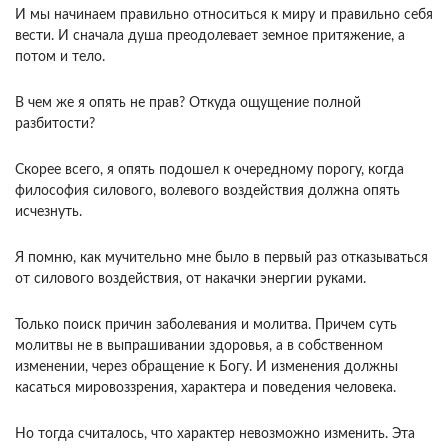
И мы начинаем правильно относиться к миру и правильно себя
ве­сти. И сначала душа преодолевает земное притя­жение, а
потом и тело.
В чем же я опять не прав? Откуда ощущение полной
разбитости?
Скорее всего, я опять подо­шел к очередному порогу, когда
философия сило­вого, волевого воздействия должна опять
исчез­нуть.
Я помню, как мучительно мне было в пер­вый раз отказываться
от силового воздействия, от накачки энергии руками.
Только поиск причин за­болевания и молитва. Причем суть
молитвы не в выпрашивании здоровья, а в собственном
измене­нии, через обращение к Богу. И изменения дол­жны
касаться мировоззрения, характера и поведе­ния человека.
Но тогда считалось, что характер невозможно изменить. Эта