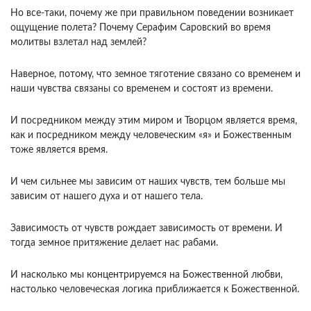
Но все-таки, почему же при пра­вильном поведении возникает
ощущение полета? Почему Серафим Саровский во время
молитвы взлетал над землей?
Наверное, потому, что земное тяготение связано со временем и
наши чувства связаны со временем и состоят из времени.
И по­средником между этим миром и Творцом является время,
как и посредником между человеческим «я» и Божественным
тоже является время.
И чем сильнее мы зависим от наших чувств, тем больше мы
зависим от нашего духа и от нашего тела.
За­висимость от чувств рождает зависимость от вре­мени. И
тогда земное притяжение делает нас раба­ми.
И насколько мы концентрируемся на Божест­венной любви,
настолько человеческая логика приближается к Божественной.