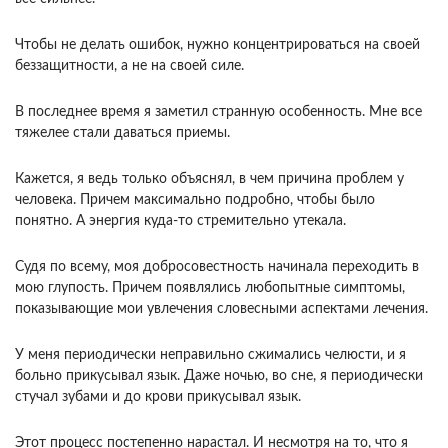
Чтобы не де­лать ошибок, нужно концентрироваться на своей
беззащитности, а не на своей силе.
В последнее время я заметил странную особен­ность. Мне все
тяжелее стали даваться приемы.
Кажется, я ведь только объяснял, в чем причина проблем у
человека. Причем максимально подроб­но, чтобы было
понятно. А энергия куда-то стре­мительно утекала.
Судя по всему, моя добросове­стность начинала переходить в
мою глупость. Причем появлялись любопытные симптомы,
пока­зывающие мои увлечения словесными аспектами лечения.
У меня периодически неправильно сжи­мались челюсти, и я
больно прикусывал язык. Даже ночью, во сне, я периодически
стучал зуба­ми и до крови прикусывал язык.
Этот процесс по­степенно нарастал. И несмотря на то, что я