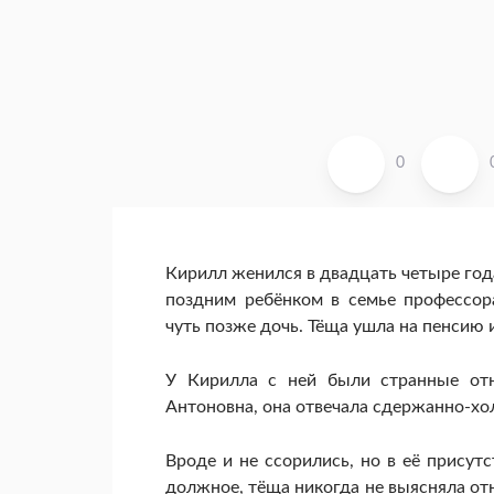
0
Кирилл женился в двадцать четыре год
поздним ребёнком в семье профессор
чуть позже дочь. Тёща ушла на пенсию 
У Кирилла с ней были странные отн
Антоновна, она отвечала сдержанно-хо
Вроде и не ссорились, но в её присут
должное, тёща никогда не выясняла отн