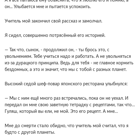
А я всё пытаюсь ему объяснить, что я люблю его и помню, а
он... Улыбается мне и пытается успокоить.
Учитель мой закончил свой рассказ и замолчал.
Я сидел, совершенно потрясённый его историей.
— Так что, сынок, - продолжил он, - ты брось это, с
увольнением. Тебе учиться надо и работать. А не увольняться
из-за дурацкого принципа. Ведь для тебя - не главное кормить
бездомных, а это и значит, что мы с тобой с разных планет.
Высокий седой шеф-повар японского ресторана улыбнулся:
— Мы с ним ещё много раз встречались, пока он не уехал. И
передал он мне свою заветную тетрадку с рецептами, так что…
Гуляш, который вы ели, не мой. Это его рецепт. А мне…
Мне до смерти стало обидно, что учитель мой считал, что я
будто с другой планеты.