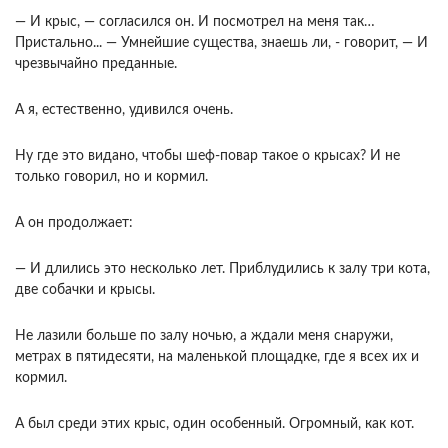
— И крыс, — согласился он. И посмотрел на меня так…
Пристально... — Умнейшие существа, знаешь ли, - говорит, — И
чрезвычайно преданные.
А я, естественно, удивился очень.
Ну где это видано, чтобы шеф-повар такое о крысах? И не
только говорил, но и кормил.
А он продолжает:
— И длились это несколько лет. Приблудились к залу три кота,
две собачки и крысы.
Не лазили больше по залу ночью, а ждали меня снаружи,
метрах в пятидесяти, на маленькой площадке, где я всех их и
кормил.
А был среди этих крыс, один особенный. Огромный, как кот.