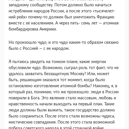
западному сообществу. Потом должно было начаться
истреб­ление народов России, а после этого «тысячелет­
ний рейх» почему-то должен был уничтожить Францию
вместе с ее населением. А через пять- семь лет — атомная
бомбардировка Америки.
Но произошло чудо, и это чудо каким-то обра­зом связано
было с Россией — с ее народом.
Я пытаюсь увидеть на тонком плане, какие энергии
обусловили чудо. Возможно, сыграл роль тот факт, что не
удалось захватить беззащитную Москву? Или, может
быть, решающим оказался тот момент, когда было
остановлено изготовление атомной бомбы? Наконец, я, в
который раз, пони­маю, что же произошло: люди в России
поверили в Бога. Это явление стало массовым, любовь и
нравственность начали выходить на первый план. Такие
люди должны были выжить, такое государ­ство должно
было сохраниться. После этого стали возможны чудеса,
мистические совпадения. После этого стала возможной
победа советского народа в этой страшной войне.