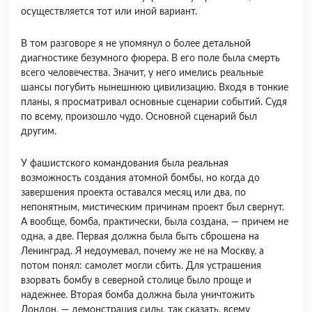
осуществляется тот или иной вариант.
В том разговоре я не упомянул о более деталь­ной
диагностике безумного фюрера. В его поле была смерть
всего человечества. Значит, у него имелись реальные
шансы погубить нынешнюю ци­вилизацию. Входя в тонкие
планы, я просматри­вал основные сценарии событий. Судя
по всему, произошло чудо. Основной сценарий был
другим.
У фашистского командования была реальная
возможность создания атомной бомбы, но когда до
завершения проекта оставался месяц или два, по
непонятным, мистическим причинам проект был свернут.
А вообще, бомба, практически, была создана, — причем не
одна, а две. Первая должна была быть сброшена на
Ленинград. Я недоумевал, почему же не на Москву, а
потом понял: самолет могли сбить. Для устрашения
взорвать бомбу в се­верной столице было проще и
надежнее. Вторая бомба должна была уничтожить
Лондон, — де­монстрация силы, так сказать, всему