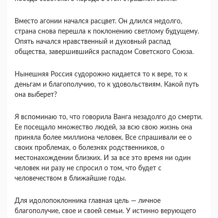
Вместо агонии начался расцвет. Он длился не­долго,
страна снова перешла к поклонению свет­лому будущему.
Опять начался нравственный и духовный распад
общества, завершившийся рас­падом Советского Союза.
Нынешняя Россия судорожно кидается то к вере, то к
деньгам и благополучию, то к удоволь­ствиям. Какой путь
она выберет?
Я вспоминаю то, что говорила Ванга незадолго до смерти.
Ее посещало множество людей, за всю свою жизнь она
приняла более миллиона человек. Все спрашивали ее о
своих проблемах, о болезнях родственников, о
местонахождении близких. И за все это время ни один
человек ни разу не спросил о том, что будет с
человечеством в ближайшие годы.
Для идолопоклонника главная цель — личное
благополучие, свое и своей семьи. У истинно веру­ющего