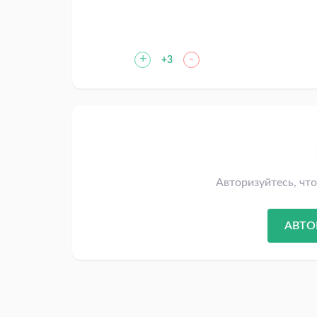
+
-
+3
Авторизуйтесь, чт
АВТО