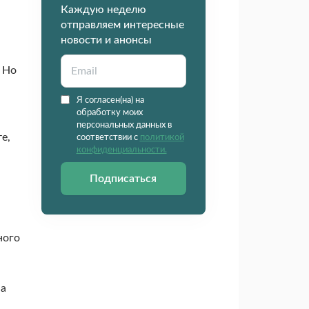
Каждую неделю
отправляем интересные
новости и анонсы
. Но
Я согласен(на) на
обработку моих
персональных данных в
е,
соответствии с
политикой
конфиденциальности.
Подписаться
ного
на