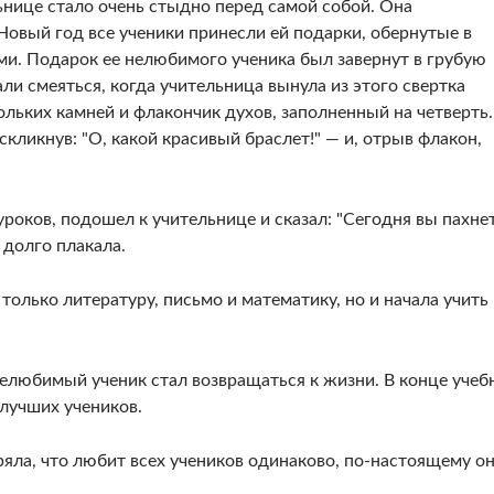
ьнице стало очень стыдно перед самой собой. Она
 Новый год все ученики принесли ей подарки, обернутые в
и. Подарок ее нелюбимого ученика был завернут в грубую
ли смеяться, когда учительница вынула из этого свертка
ольких камней и флакончик духов, заполненный на четверть
скликнув: "О, какой красивый браслет!" — и, отрыв флакон,
уроков, подошел к учительнице и сказал: "Сегодня вы пахнет
 долго плакала.
только литературу, письмо и математику, но и начала учить
нелюбимый ученик стал возвращаться к жизни. В конце учеб
 лучших учеников.
ряла, что любит всех учеников одинаково, по-настоящему о