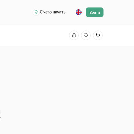
С чего начать
Войти
и
т